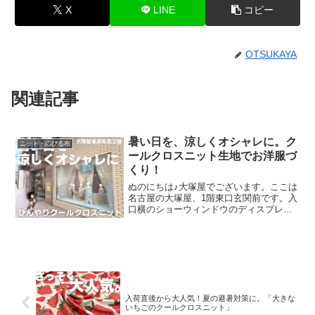
X
LINE
コピー
OTSUKAYA
関連記事
暑い日を、涼しくオシャレに。ク
ニット・のびる布
ールクロスニット生地でお洋服づ
くり！
ぬのにちは♪大塚屋でございます。ここは
名古屋の大塚屋、1階東口玄関前です。入
口横のショーウィンドウのディスプレイ
を一新しました。テーマは「暑い日を涼
しくオシャレに」です。使用している商
品は、ひんやりした質感のニット生地で
す。店頭では「スポー
入荷直後から大人気！夏の避暑対策に。「大きな
いちごのクールクロスニット」