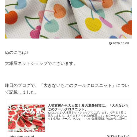
2026.05.08
ぬのにちは♪
大塚屋ネットショップでございます。
昨日のブログで、「大きないちごのクールクロスニット」につい
て記載しました。
入荷直後から大人気！夏の避暑対策に。「大きないち
ごのクールクロスニット」
ぬのにちは♪大塚屋ネットショップでございます。今年も５月に
突入しまして、ますますアイテムが充実しているクールクロスニ
ット生地シリーズ。そんな中、つい先日掲載したばかりの新デザ
インが大ヒットしています。淡いベージュ地に、ごろごろとラン
ダムに並べられたイチゴ模様。イチゴひとつあたりのサイズ感
は、６～７センチ程度です。（写真に置いてあるのは１５センチ
定規です）４月２９日の夜に掲載を開始したところ、掲載直後よ
り多くのご注文をいただきありがとうございます。現在はすでに
2026.05.07
otsukaya.net