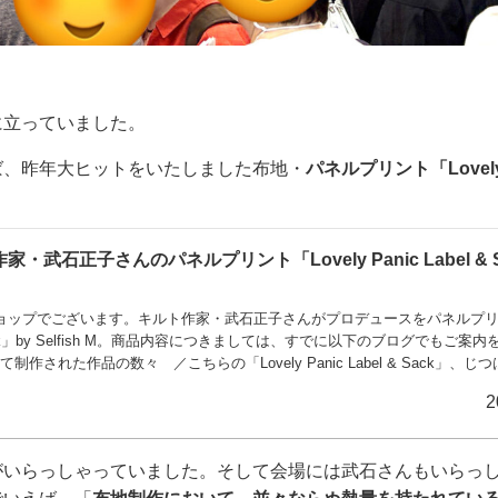
に立っていました。
ば、昨年大ヒットをいたしました布地・
パネルプリント「Lovely P
武石正子さんのパネルプリント「Lovely Panic Label & S
ョップでございます。キルト作家・武石正子さんがプロデュースをパネルプ
el & Sack」by Selfish M。商品内容につきましては、すでに以下のブログでもご案
された作品の数々 ／こちらの「Lovely Panic Label & Sack」、じ
ップで大ヒットしています。どれくらいのヒットかと申しますと、初回に仕入
2
。大塚屋車道本店の４階パッチワークコーナーでも人気で、2025年11月11
がいらっしゃっていました。そして会場には武石さんもいらっ