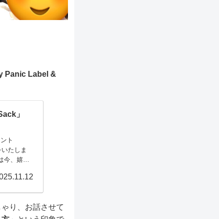
anic Label &
ack」
リント
内をいたしま
つは今、嬉し
れをしてい
025.11.12
日現在、通販
しゃり、お話させて