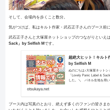
そして、会場内を歩くこと数分。
気がつけば、私はキルト作家・武石正子さんのブース前
武石正子さんと大塚屋ネットショップのつながりといえ
Sack」by Selfish M
です。
超絶大ヒット！キルト作家・
by Selfish M
ぬのにちは♪大塚屋ネットシ
「Lovely Panic Lab
した。＼ パネル生地を用いて制作
いことに大塚屋ネットショ
otsukaya.net
た分は、予約分でほぼ完売に
ページは再度
ブース内は写真のとおり、絶えず多くのファンの皆さま