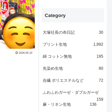
Category
大塚社長の布日記
30
プリント生地
1,992
2026.05.10
綿 コットン無地
195
先染め生地
80
合繊 ポリエステルなど
72
ふわふわガーゼ・ダブルガーゼ
159
麻・リネン生地
136