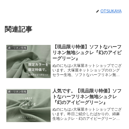
OTSUKAYA
関連記事
【現品限り特価】ソフトなハーフ
麻・リネン生地
リネン無地シュクレ『幻のアイビ
ーグリーン』
ぬのにちは♪大塚屋ネットショップでござ
います。大塚屋ネットショップのロング
セラー生地、ソフトなハーフリネン無地
「シュクレ」。麻のゴワツキを感じな
い、くったりソフト加工を施した綿麻シ
ーチング生地です。このシュクレに限定
人気です。【現品限り特価】ソフ
麻・リネン生地
新色が登場しました。その
トなハーフリネン無地シュクレ
『幻のアイビーグリーン』
ぬのにちは♪大塚屋ネットショップでござ
います。昨日ご紹介したばかりの、綿麻
生地シュクレ・幻のアイビーグリーン。
再現しようと思っても再現できないカラ
ーのため、色名に「幻（まぼろし）」と