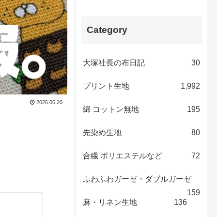
Category
大塚社長の布日記
30
プリント生地
1,992
2026.06.20
綿 コットン無地
195
先染め生地
80
合繊 ポリエステルなど
72
ふわふわガーゼ・ダブルガーゼ
159
麻・リネン生地
136