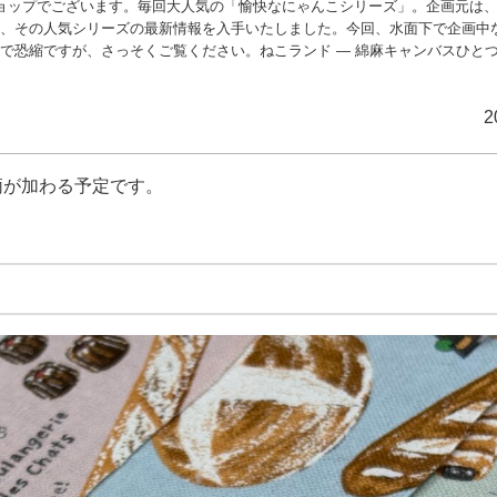
ョップでございます。毎回大人気の「愉快なにゃんこシリーズ」。企画元は
も、その人気シリーズの最新情報を入手いたしました。今回、水面下で企画中
で恐縮ですが、さっそくご覧ください。ねこランド ― 綿麻キャンバスひと
いこんだデザインです。その世界で繰り広げられる、ユニークなアトラクショ
そうです。 合羽猫（かっぱねこ） ― コットンキャンバスふたつめは、雨の
2
着たネコさんのデザインです。背景は無地バージョ
柄が加わる予定です。