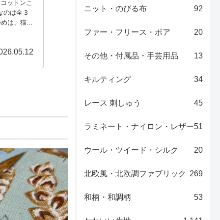
、コットンこ
ニット・のびる布
92
なのは全３
つめは、猫さ
ファー・フリース・ボア
20
ンの数々。
日でも楽し
026.05.12
その他・付属品・手芸用品
13
キルティング
34
レース 刺しゅう
45
ラミネート・ナイロン・レザー
51
ウール・ツイード・シルク
20
北欧風・北欧調ファブリック
269
和柄・和調柄
53