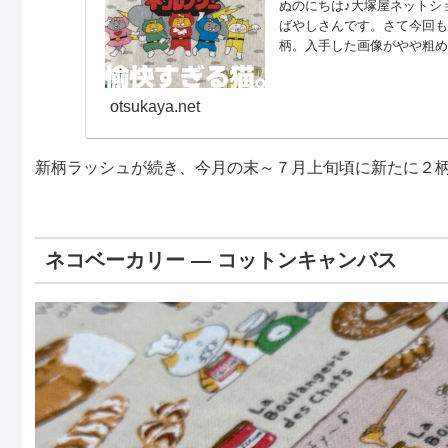
ぬのにちは♪大塚屋ネットシ
ばやしさんです。さて今回
柄。入手した画像がやや粗め
んたちが遊園地の世界に迷
パレードの音楽がきこえてき
otsukaya.net
く過ごせそうな、カッパを
新柄ラッシュが続き、今月の末～７月上旬頃に新たに２
ネコベーカリー ― コットンキャンバス