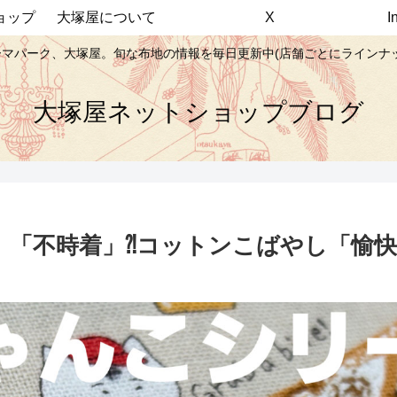
ョップ
大塚屋について
X
マパーク、大塚屋。旬な布地の情報を毎日更新中(店舗ごとにラインナ
大塚屋ネットショップブログ
、「不時着」⁈コットンこばやし「愉