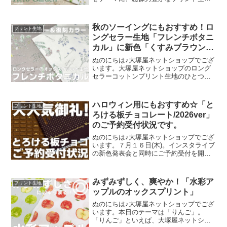
をご提案するブランド『mingswim(ミン
スイ)』。そのラインナップは、以下の特
集ページよりご覧いただけます。＼
秋のソーイングにもおすすめ！ロ
プリント生地
mingswi
ングセラー生地「フレンチボタニ
カル」に新色「くすみブラウン」
が登場！
ぬのにちは♪大塚屋ネットショップでござ
います。大塚屋ネットショップのロング
セラーコットンプリント生地のひとつ
に、「フレンチボタニカル」がございま
す。昨年の夏に新色として仲間に加わっ
た「ペールピンク」の再販が、この度決
ハロウィン用にもおすすめ☆「と
プリント生地
定いたしました。2026
ろける板チョコレート/2026ver」
のご予約受付状況です。
ぬのにちは♪大塚屋ネットショップでござ
います。７月１６日(木)。インスタライブ
の新色発表会と同時にご予約受付を開始
いたしました、オックスプリント生地
「とろける板チョコレート」2026バージ
ョン。「復刻カラー３色」と「新色３
みずみずしく、爽やか！「水彩ア
プリント生地
色」の全６色にて展
ップルのオックスプリント」
ぬのにちは♪大塚屋ネットショップでござ
います。本日のテーマは「りんご」。
「りんご」といえば、大塚屋ネットショ