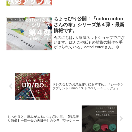
ップにはさまざまなりんごモチーフの生
地がございます。そして、今回新たに追
加された「りんご」が、「水彩アップル
のオックスプリント」です
ちょっぴり公開！「cotori cotori
プリント生地
さんの布」シリーズ第４弾・最新
情報です。
ぬのにちは♪大塚屋ネットショップでござ
います。はんこや紙もの雑貨の制作を手
がけられている、cotori cotoriさん。水彩
絵の具や色鉛筆などを用いて制作された
絵を元に、さまざまな可愛いグッズを展
開されています。cotori cotori
ドレスなどのお洋服作りにおすすめ。『シーチン
グプリント un/nö「ストロベリーチェック」』
しっかりと、厚みがあるのにお買い得。【現品限
り特価】一期一会の天日干しカツラギワッシャー