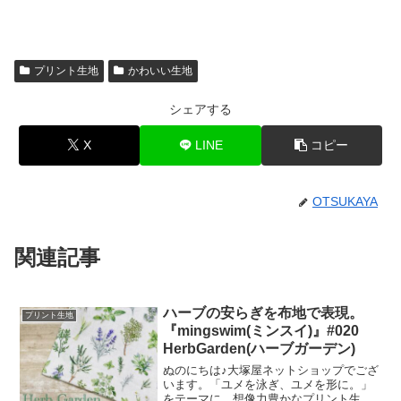
プリント生地
かわいい生地
シェアする
X
LINE
コピー
OTSUKAYA
関連記事
ハーブの安らぎを布地で表現。
プリント生地
『mingswim(ミンスイ)』#020
HerbGarden(ハーブガーデン)
ぬのにちは♪大塚屋ネットショップでござ
います。「ユメを泳ぎ、ユメを形に。」
をテーマに、想像力豊かなプリント生地