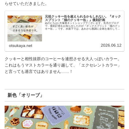
らせていただきました。
元祖クッキー缶を超えられるかもしれない。『オック
スプリント「猫のクッキー缶」』復刻計画
ぬのにちは♪大塚屋ネットショップでございます。先月のブログ
で、復刻計画をお知らせしたのが『オックスプリント「猫のクッ
キー缶」』です。水面下では、あれから順調に企画を進行してい
まして、新色候補の生地サンプルもできあがってきました。その
新色候補のひとつに「モカ」の色がございます。その「モカ」の
生地サンプルがめちゃめちゃ可愛くて、「これは、元祖クッキー
缶のカラーラインナップを超えられるかもしれない」と今からワ
クワクしています。さっと粗撮りした写真なので、実物はもっと
2026.06.12
otsukaya.net
お洒落で、もっと美味しそうな色をしています。そのほかのカラ
ーも含めて、近々にご予約の受付を開始できそうです。カラーラ
インナップは、おそら
クッキーと相性抜群のコーヒーを連想させる大人っぽいカラー。
これはもうマストカラーを通り越して、「エクセレントカラー」
と言っても過言ではありません……！
新色「オリーブ」