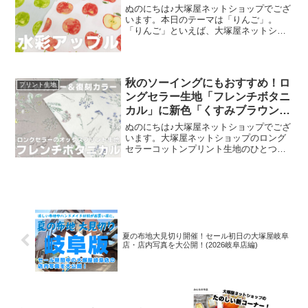
ぬのにちは♪大塚屋ネットショップでござ
います。本日のテーマは「りんご」。
「りんご」といえば、大塚屋ネットショ
ップにはさまざまなりんごモチーフの生
地がございます。そして、今回新たに追
加された「りんご」が、「水彩アップル
のオックスプリント」です
秋のソーイングにもおすすめ！ロ
プリント生地
ングセラー生地「フレンチボタニ
カル」に新色「くすみブラウン」
が登場！
ぬのにちは♪大塚屋ネットショップでござ
います。大塚屋ネットショップのロング
セラーコットンプリント生地のひとつ
に、「フレンチボタニカル」がございま
す。昨年の夏に新色として仲間に加わっ
た「ペールピンク」の再販が、この度決
定いたしました。2026
夏の布地大見切り開催！セール初日の大塚屋岐阜
店・店内写真を大公開！(2026岐阜店編)