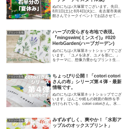
ぬのにちは♪大塚屋でございます。先日、
8月1日(土)と8月4日(火)に、名古屋市美術
館さんでトークイベントでお話させてい
ただきました。ご参加くださったお客さ
まは延べ246名で、暑い中、たくさんのお
客さまにご来場いただきましたことを御
ハーブの安らぎを布地で表現。
プリント生地
礼申し上
『mingswim(ミンスイ)』#020
HerbGarden(ハーブガーデン)
ぬのにちは♪大塚屋ネットショップでござ
います。「ユメを泳ぎ、ユメを形に。」
をテーマに、想像力豊かなプリント生地
をご提案するブランド『mingswim(ミン
スイ)』。そのラインナップは、以下の特
集ページよりご覧いただけます。＼
ちょっぴり公開！「cotori cotori
プリント生地
mingswi
さんの布」シリーズ第４弾・最新
情報です。
ぬのにちは♪大塚屋ネットショップでござ
います。はんこや紙もの雑貨の制作を手
がけられている、cotori cotoriさん。水彩
絵の具や色鉛筆などを用いて制作された
絵を元に、さまざまな可愛いグッズを展
開されています。cotori cotori
みずみずしく、爽やか！「水彩ア
プリント生地
ップルのオックスプリント」