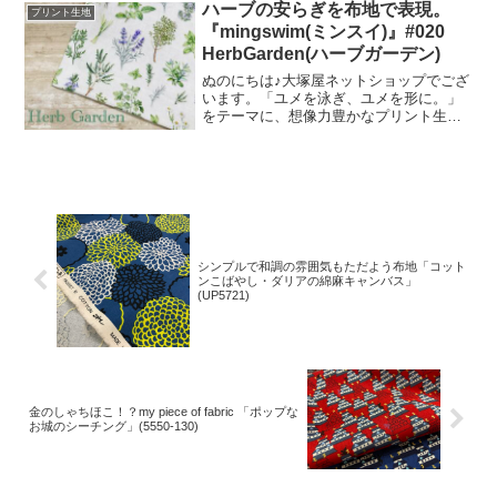
ョン。「復刻カラー３色」と「新色３
ハーブの安らぎを布地で表現。
プリント生地
色」の全６色にて展
『mingswim(ミンスイ)』#020
HerbGarden(ハーブガーデン)
ぬのにちは♪大塚屋ネットショップでござ
います。「ユメを泳ぎ、ユメを形に。」
をテーマに、想像力豊かなプリント生地
をご提案するブランド『mingswim(ミン
スイ)』。そのラインナップは、以下の特
集ページよりご覧いただけます。＼
mingswi
シンプルで和調の雰囲気もただよう布地「コット
ンこばやし・ダリアの綿麻キャンバス」
(UP5721)
金のしゃちほこ！？my piece of fabric 「ポップな
お城のシーチング」(5550-130)