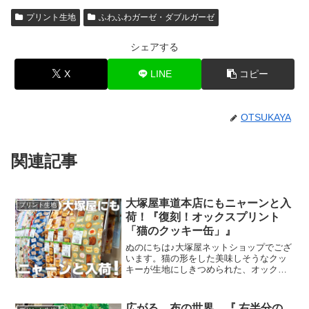
プリント生地
ふわふわガーゼ・ダブルガーゼ
シェアする
X
LINE
コピー
OTSUKAYA
関連記事
大塚屋車道本店にもニャーンと入
プリント生地
荷！『復刻！オックスプリント
「猫のクッキー缶」』
ぬのにちは♪大塚屋ネットショップでござ
います。猫の形をした美味しそうなクッ
キーが生地にしきつめられた、オックス
プリント・猫のクッキー缶。復刻生産の
夢が叶いまして、ご覧の６色がそろいま
した。ご予約をくださっていましたお客
広がる、布の世界。『 右半分の