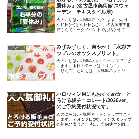
プリント生地
様への発送が完了し、現
夏休み』(名古屋市美術館 スウェ
ーデン・テキスタイル展)
ぬのにちは♪大塚屋でございます。先日、
8月1日(土)と8月4日(火)に、名古屋市美術
館さんでトークイベントでお話させてい
ただきました。ご参加くださったお客さ
まは延べ246名で、暑い中、たくさんのお
客さまにご来場いただきましたことを御
みずみずしく、爽やか！「水彩ア
プリント生地
礼申し上
ップルのオックスプリント」
ぬのにちは♪大塚屋ネットショップでござ
います。本日のテーマは「りんご」。
「りんご」といえば、大塚屋ネットショ
ップにはさまざまなりんごモチーフの生
地がございます。そして、今回新たに追
加された「りんご」が、「水彩アップル
のオックスプリント」です
ハロウィン用にもおすすめ☆「と
プリント生地
ろける板チョコレート/2026ver」
のご予約受付状況です。
ぬのにちは♪大塚屋ネットショップでござ
います。７月１６日(木)。インスタライブ
の新色発表会と同時にご予約受付を開始
いたしました、オックスプリント生地
「とろける板チョコレート」2026バージ