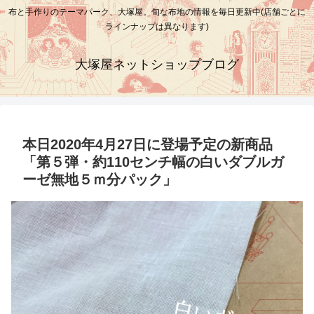
布と手作りのテーマパーク、大塚屋。旬な布地の情報を毎日更新中(店舗ごとに
ラインナップは異なります)
大塚屋ネットショップブログ
本日2020年4月27日に登場予定の新商品
「第５弾・約110センチ幅の白いダブルガ
ーゼ無地５ｍ分パック」