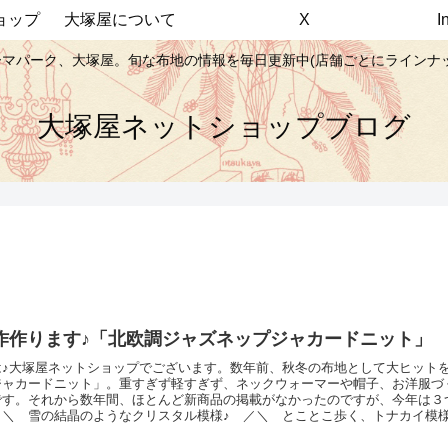
ョップ
大塚屋について
X
マパーク、大塚屋。旬な布地の情報を毎日更新中(店舗ごとにラインナ
大塚屋ネットショップブログ
作作ります♪「北欧調ジャズネップジャカードニット」
は♪大塚屋ネットショップでございます。数年前、秋冬の布地として大ヒット
ジャカードニット」。重すぎず軽すぎず、ネックウォーマーや帽子、お洋服づ
です。それから数年間、ほとんど新商品の掲載がなかったのですが、今年は３
。＼ 雪の結晶のようなクリスタル模様♪ ／＼ とことこ歩く、トナカイ模様
ボーダー柄♪ ／模様は表面のみについていて、生地幅は約90ｃｍです。入荷
下のページにてご予約受付をスタートしていますので、ぜひこの機会にご検討