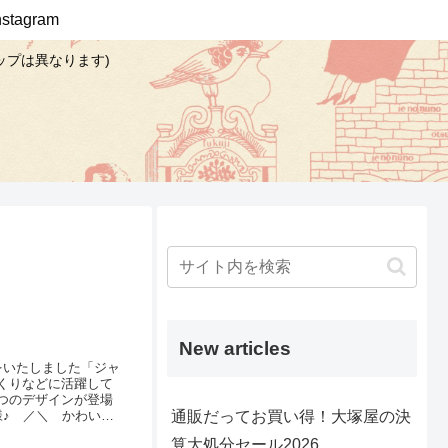
Instagram
ップは異なります)
New articles
をいたしました「ジャ
くりなどに活躍して
つのデザインが登場
通販だってお買い得！大塚屋の決
♪ ／＼ かわいい
予定は2022年９月上
算大処分セール2026
くださいませ♪北欧調