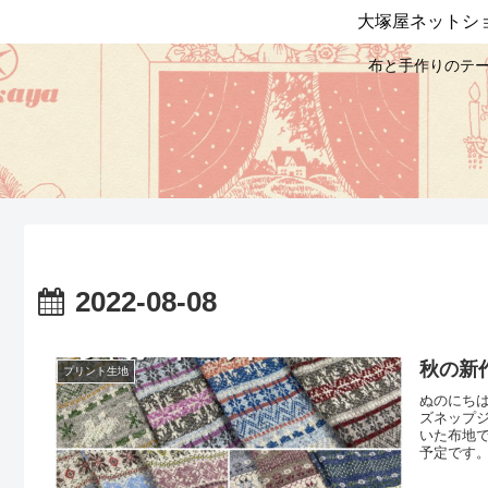
大塚屋ネットシ
布と手作りのテー
2022-08-08
秋の新
プリント生地
ぬのにち
ズネップ
いた布地
予定です
シロクマの
旬頃。以