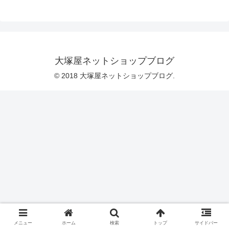
なっているのです。布をじっくりと観察
してみると・・・ところどころに、ハン
グル文字のフレーズがちりばめられてい
ることがわかります。カタカナで読み方
が添えられているという親切設計♡随所
に、スイーツのモチーフとハングル文字
の組み合わせもあります。 韓国トレンド
大塚屋ネットショップブログ
の、明るく柔らかいパステル系のカラー
バリエーション♡オックス生地なので、
© 2018 大塚屋ネットショップブログ.
「バッグ」や「ポーチ」
メニュー
ホーム
検索
トップ
サイドバー