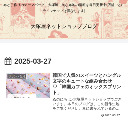
布と手作りのテーマパーク、大塚屋。旬な布地の情報を毎日更新中(店舗ごとに
ラインナップは異なります)
大塚屋ネットショップブログ
2025-03-27
韓国で人気のスイーツとハングル
プリント生地
文字のキュートな組み合わせ
♡「韓国カフェのオックスプリン
ト」
ぬのにちは♪大塚屋ネットショップでござ
います。本日のブログは、この新作生地
をご覧ください。耳に書かれているの
は、韓国でおなじみの「ハングル文字」
2025.03.27
です。翻訳してみると、「おいしい」と
いう意味です。つまり今回の布地は、韓
国で人気のスイーツがモチーフテーマと