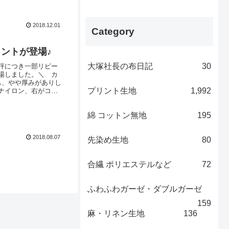
屋車道本店(くるまみ
(はっすい)加工」
2018.12.01
Category
ントが登場♪
大塚社長の布日記
30
評につき一部リピー
場しました。＼ カ
も、やや厚みがありし
プリント生地
1,992
ナイロン、右がコッ
材の特性上やや明るく
をお作りいただきま
綿 コットン無地
195
2018.08.07
先染め生地
80
合繊 ポリエステルなど
72
ふわふわガーゼ・ダブルガーゼ
159
麻・リネン生地
136