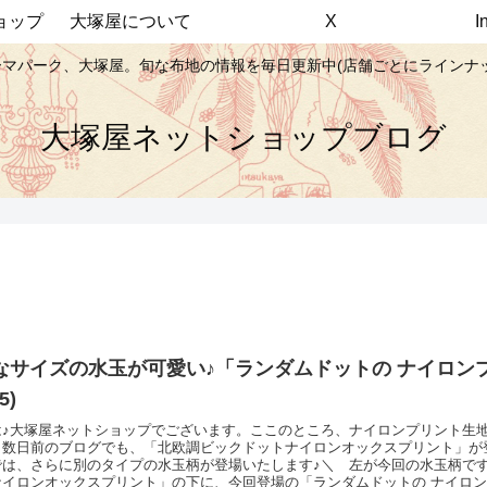
ョップ
大塚屋について
X
マパーク、大塚屋。旬な布地の情報を毎日更新中(店舗ごとにラインナ
大塚屋ネットショップブログ
なサイズの水玉が可愛い♪「ランダムドットの ナイロン
5)
は♪大塚屋ネットショップでございます。ここのところ、ナイロンプリント生
。数日前のブログでも、「北欧調ビックドットナイロンオックスプリント」が
では、さらに別のタイプの水玉柄が登場いたします♪＼ 左が今回の水玉柄で
ナイロンオックスプリント」の下に、今回登場の「ランダムドットの ナイロ