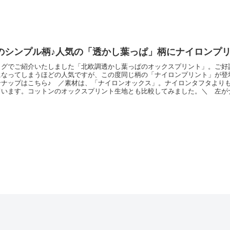
ドにつまみ部分をつけています ／（ファスナーなどの付属品は名古屋の大塚
)で販売しているものを使用しました）こちらの生地の特長としまして、「撥水
のシンプル柄♪人気の「透かし葉っぱ」柄にナイロンプリ
ログでご紹介いたしました「北欧調透かし葉っぱのオックスプリント」。ご好
になってしまうほどの人気ですが、この度同じ柄の「ナイロンプリント」が登
ンナップはこちら♪ ／素材は、「ナイロンオックス」。ナイロンタフタより
ています。コットンのオックスプリント生地とも比較してみました。＼ 左が
♪ ／葉っぱのサイズはほとんど同じ大きさです。色は、ナイロンのほうが素
ますね。コットンプリントと合わせて、こちらの生地でも「エコバッグ」など
素材おそろい