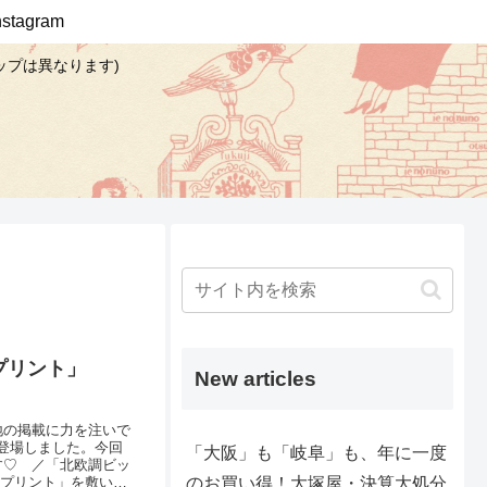
Instagram
ップは異なります)
プリント」
New articles
地の掲載に力を注いで
登場しました。今回
「大阪」も「岐阜」も、年に一度
す♡ ／「北欧調ビッ
のお買い得！大塚屋・決算大処分
ンプリント」を敷いて