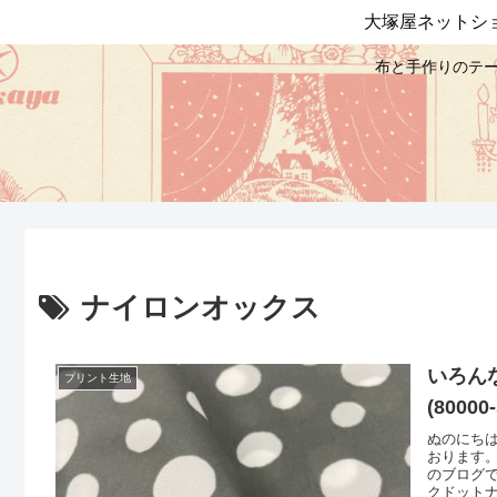
大塚屋ネットシ
布と手作りのテー
ナイロンオックス
いろん
プリント生地
(80000-
ぬのにち
おります
のブログ
クドット