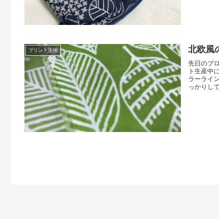
に、サイ
ちほんてん
を施して
北欧風
プリント生地
先日のブ
ト生産中
ラーライ
っかりし
トンです
なってい
して、異