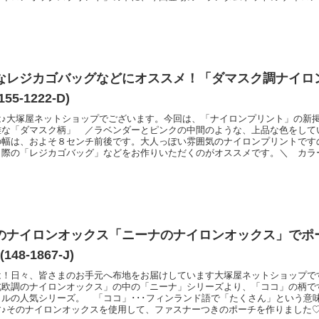
た♪水玉の直径はおよそ1.5センチから３センチ程度の大きさです。＼ カラ
用意♪ ／エコバッグ、ポーチなどのハンドメイドにおすすめです。ナイロン
ん掲
なレジカゴバッグなどにオススメ！「ダマスク調ナイロ
55-1222-D)
は♪大塚屋ネットショップでございます。今回は、「ナイロンプリント」の新
雅な「ダマスク柄」 ／ラベンダーとピンクの中間のような、上品な色をして
の幅は、およそ８センチ前後です。大人っぽい雰囲気のナイロンプリントです
く際の「レジカゴバッグ」などをお作りいただくのがオススメです。＼ カラ
撥水(はっすい)加工」を施していますので、「レインポンチョ」などの制作に
時、長時間のご使用をされますと水がしみこむ場合がございますのでご了承く
ンオック
のナイロンオックス「ニーナのナイロンオックス」でポ
48-1867-J)
は！日々、皆さまのお手元へ布地をお届けしています大塚屋ネットショップで
北欧調のナイロンオックス」の中の「ニーナ」シリーズより、「ココ」の柄です
イルの人気シリーズ。 「ココ」･･･フィンランド語で「たくさん」という意
す♪そのナイロンオックスを使用して、ファスナーつきのポーチを作りました