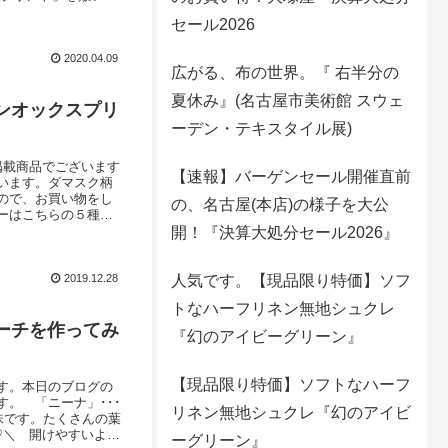
ーバリエーションは
セール2026
プリントは、これから
2020.04.09
広がる、布の世界。『 右半分の
夏休み』(名古屋市美術館 スウェ
ンオックスプリ
ーデン・テキスタイル展)
掲載商品でございます
【速報】バーゲンセール開催直前
います。ダマスク柄
ので、お買い物をし
の、名古屋(本店)の様子を大公
ーはこちらの５種類
もご活用くださいませ
開！『決算大処分セール2026』
ださいませ）ダマスク
2019.12.28
人気です。【現品限り特価】ソフ
トなハーフリネン無地シュクレ
ーチを作ってみ
『幻のアイビーグリーン』
【現品限り特価】ソフトなハーフ
す。本日のブログの
。 「ニーナ」･･･
リネン無地シュクレ『幻のアイビ
味です。たくさんの葉
♡＼ 開けやすいよう
ーグリーン』