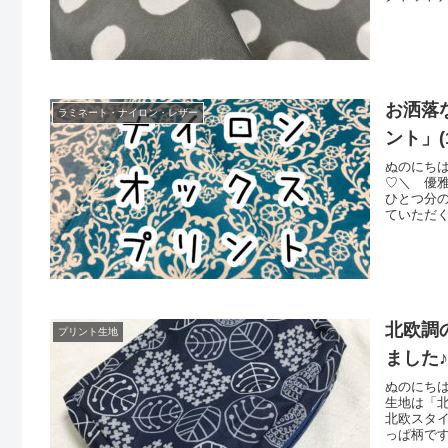
撮影しまし
６色をご
もどんど
お洒落
ラミネート・ナイロン・レザー
ント」(1
ぬのにち
♡＼ 優
ひとつ分
ていただ
♡ ／「
♪（雨天
調ナイロ
北欧調
プリント生地
ました♪(1
ぬのにち
生地は「
北欧スタ
っぱ柄で