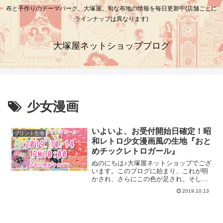
布と手作りのテーマパーク、大塚屋。旬な布地の情報を毎日更新中(店舗ごとに
ラインナップは異なります)
大塚屋ネットショップブログ
少女漫画
いよいよ、お受付開始日確定！昭
プリント生地
和レトロ少女漫画風の生地『おと
めチックレトロガール』
ぬのにちは♪大塚屋ネットショップでござ
います。このブログに始まり、これが明
かされ、さらにこの色が足され、そして
もちろん、この柄も！いったい「これ」
2019.10.13
が何なのかと言いますと、＼ おとめち
っくレトロガールが！ ／＼ いよい
よ、大塚屋ネットショップに！！ ／
＼ きまし・・・ ／――おやおや、レ