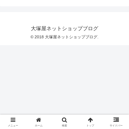
トローガール様自ら、ご挨拶をしてくだ
さいました♡そうなのです！10月14日
（月）午後10時頃より、大塚屋ネットシ
ョップでいよいよシーチングプリント生
地「おとめチックレトロガール」の受付
が始まります！今、新色2点を含めた全12
大塚屋ネットショップブログ
アイテムが大塚屋ネットショップにそろ
い、あの「おとめちっくレトロガール」
© 2018 大塚屋ネットショップブログ.
を令和の世の中で再
メニュー
ホーム
検索
トップ
サイドバー