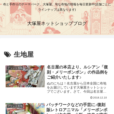
布と手作りのテーマパーク、大塚屋。旬な布地の情報を毎日更新中(店舗ごとに
ラインナップは異なります)
大塚屋ネットショップブログ
生地屋
名古屋の本店より、ルシアン「復
プリント生地
刻・メリーボンボン」の作品例を
ご紹介いたします♪
ぬのにちは！名古屋から日本全国に布地
をお届けしています大塚屋ネットショッ
プでございます。さて、今回は名古屋の
実店舗、車道本店（くるまみちほんて
2018.12.10
ん）の1階売り場から「メリーボンボン」
の作品例をご紹介いたします♪※「メリー
パッチワークなどの手芸に♪復刻
プリント生地
ボンボン」につきましての、これまでの
版レトロアニマル「メリーボンボ
ブログはこちらです。「メリーボンボ