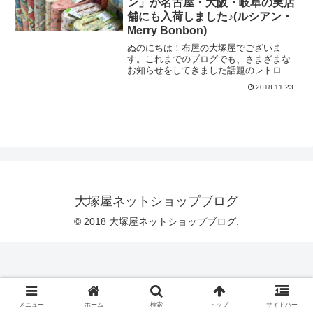
ン」が名古屋・大阪・岐阜の実店
ン」は主にパッチワークキルトなどでご
舗にも入荷しました♪(ルシアン・
使用をいただくことが多いのですが、も
ちろんそれ以外のさまざまな用途にもご
Merry Bonbon)
使用いただけます。例えば、こちらで
ぬのにちは！布屋の大塚屋でございま
す。＼ スモック♡ ／レトロフラワー
す。これまでのブログでも、さまざまな
としゃぼん玉あそびの柄を組み合わせ
お知らせをしてきました話題のレトロな
た、最高にキュートなスモックです。
シーチングプリント「メリーボンボ
＼ エプロン♡ ／こちらはレトロフラ
2018.11.23
ン」。これまでは大塚屋ネットショップ
ワーとおでかけチェリーを組み合
のみでの販売でございましたが、いよい
よ名古屋の本店、大阪の江坂店、岐阜店
の店頭にも入荷いたしました！「メリー
ボンボン」を店頭でご覧いただけますの
は、現時点では「大塚屋」のみでござい
ます♡（2018年11月22日現在の状態で
す。時期や状況によりましては、柄が欠
品しています場合もございます）＼ ま
ずは、名古屋の車道本店から♪ ／名古屋
大塚屋ネットショップブログ
では１階の奥の方の、麻コーナー付近に
陳列しています。入荷と同時に、お求め
© 2018 大塚屋ネットショップブログ.
をいただくほど、注目度
メニュー
ホーム
検索
トップ
サイドバー