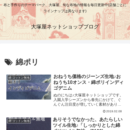
布と手作りのテーマパーク、大塚屋。旬な布地の情報を毎日更新中(店舗ごとに
ラインナップは異なります)
大塚屋ネットショップブログ
綿ポリ
おねうち価格のジーンズ生地♪お
綿 コットン無地
ねうち10オンス・綿ポリインディ
ゴデニム
ぬのにちは♪大塚屋ネットショップです。
入園入学シーズンから春先にかけて、ぐ
んぐん注目度が増していく素材がありま
す。それはズバリ、「デニム」！ジーン
2019.02.08
ズ、バッグなどに用いられる布地です。
そんなデニムの季節にこのたび掲載しま
ありそうでなかった、あたらしい
綿 コットン無地
したのが、「おねうち10オンス綿ポリイ
ツイル生地♪「しっかりとした綿
ンディゴデニム」です♪ジーンズの中でも