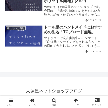
ポリツイル無地」(2100)
少し厚めの「10オンス」素材で、綿とポ
リエステルの混紡にすることにより、し
ぬのにちは♪大塚屋ネットショップです。
っかりとしたコシがある、インディゴ染
今回は、「綿ポリ無地」のあたらしい布
めの布地です。そして、昨年は3色展開で
地をご紹介させていただきます。そもそ
したこちらの生地に、今年は新しく2色を
も”綿ポリ”とは、「綿＋ポリエステル」の
2019.01.28
増やしました。＼ ひとつめは、淡い水
ことで、別名「TC(ティーシー)」と呼ば
色♪ ／写真よりも、実物はもう少し水色
れることもございます。（ちなみに、ブ
ドール服のハンドメイドにおすす
綿 コットン無地
寄りです。洗いをかけて、インディゴの
ログ冒頭の「ぬのにちは」とは、「布＋
めの生地「TCブロード無地」
染料を落と
こんにちは」のことで、大塚屋ネットシ
ョップ独自のご挨拶です）これまでにも
ツイッターで現在実施中のアンケート
すでに大塚屋には、2種類の綿ポリ生地が
「Q.洋裁・ソーイングをされる方へ。ど
ございました。ひとつは、T/Cブロード無
の目的で作られることが多いでしょう
地。（クリックすると商品ページにジャ
か」での項目のひとつに入れましたの
2018.05.22
ンプします）綿ポリ素材の中でも、薄手
が、”お人形服づくり”。ドール服の手芸本
の素材です。コットン100%のブロードに
が人気なことからも、お人形服のための
比べますと、糸の密度が高めで薄く感じ
生地は多くの方から求められているので
られるかと思います。もうひとつは、Ｔ
はないかと感じています。そこで、今回
／Ｃ
のブログでは、ドール服用に使うのに適
した無地「TCブロード無地」をご紹介す
ることにいたしました。T/Cブロード無地
（商品ページはこちらです）特に小さい
サイズのドール服の制作にあたってハー
ドルとなりますのが、「生地の厚み」で
大塚屋ネットショップブログ
す。通常のお洋服づくりでは縫いやすい
生地も、お人形用の小さな服となります
© 2018 大塚屋ネットショップブログ.
と、以外と厚すぎて
メニュー
ホーム
検索
トップ
サイドバー