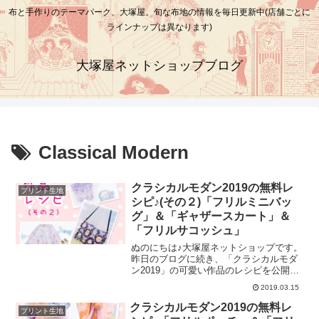
布と手作りのテーマパーク、大塚屋。旬な布地の情報を毎日更新中(店舗ごとに
ラインナップは異なります)
大塚屋ネットショップブログ
Classical Modern
クラシカルモダン2019の無料レ
プリント生地
シピ♪(その２)「フリルミニバッ
グ」＆「ギャザースカート」＆
「フリルサコッシュ」
ぬのにちは♪大塚屋ネットショップです。
昨日のブログに続き、「クラシカルモダ
ン2019」の可愛い作品のレシピを公開い
たします♡（「クラシカルモダン2019」
2019.03.15
の詳細につきましては、こちらのブログ
をご覧ください）本日のひとつめは、
クラシカルモダン2019の無料レ
プリント生地
「マーメイドシェル」を使用したバッグ