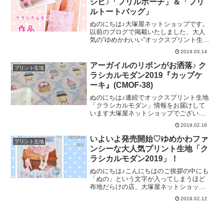
シピ♪「フリルポーチ」＆「フリ
からです。フリルのついた可愛いバッ
ルトートバッグ」
グ。生産元の清原株式会社さんの展示会
での写真がこちら↓です。「フリルミニバ
ぬのにちは♪大塚屋ネットショップです。
ッグ」のレシピはこちらよりご覧くださ
以前のブログで掲載いたしました、大人
い。（PDFデータです）お次は「パフ
気の”ゆめかわいい”オックスプリント生地
ェ」の柄を用いたお洋服です♡できあが
シリーズ「クラシカルモダン2019」。生
2019.03.14
り丈が、50ｃｍほどのサイズの、スカー
産元の清原株式会社さんから、作品レシ
トレシピです。作品をマネキンに着せる
ピが公開されましたので、大塚屋ネット
アーガイルのリボンがお洒落♪ ク
プリント生地
と、こんな雰囲気に♡「ギャザースカー
ショップブログでもそのレシピをご紹介
ラシカルモダン2019『カップケ
ト」のレシピは
させていただきます♪まずは、こちらの
ーキ』(CMOF-38)
「ドリーミーユニコーン」を使った作品
です。サンプル画像がぼやけていますの
ぬのにちは♪連続でオックスプリント生地
で、以前展示会での撮影写真を再掲載し
「クラシカルモダン」情報をお届けして
ますね♪＼ 左側の、このポーチです♡
います大塚屋ネットショップでございま
／「フリルポーチ」のレシピはこちらよ
す。今回は、どこかフレンチテイストの
2019.02.16
りご覧ください。（PDFデータです）そ
雰囲気がただよう「カップケーキ柄」を
して、「クラシカルモダン2019」の中で
ご紹介します。このように、4センチほど
いよいよ発売開始♡ゆめかわファ
プリント生地
も、特別に人気の「メリーゴーランド」
のサイズのカップケーキが、アーガイル
ンシーな大人気プリント生地「ク
からは
状に彩られたリボンの中に並んでいま
ラシカルモダン2019」！
す。カップケーキのみならず、パンケ―
キも見つけました♡イチゴが美味しそう
ぬのにちは♪こんにちはのご挨拶の中にも
に盛られています。クラシカルモダンな
「ぬの」という文字が入ってしまうほど
らではの、淡く優しい色づかいです♡
布地だらけの店、大塚屋ネットショップ
＼ そのほかのパステルカラーがこち
でございます。さて、今回は…！毎年こ
2019.02.12
ら ／一番下の色は、この写真だと白っ
の時期に発売となる大人気プリント生地
ぽく見えますが、地色は「淡いブルー」
「クラシカルモダン」の最新シリーズの
です。また、今回のシリーズではこの柄
ご紹介です！！本日2019年2月12日に大