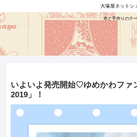
大塚屋ネットシ
布と手作りのテー
いよいよ発売開始♡ゆめかわファ
2019」！