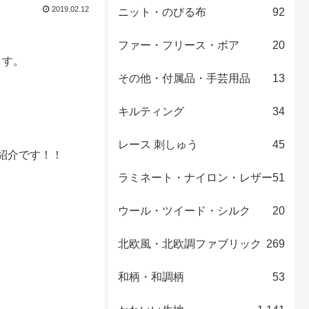
2019.02.12
ニット・のびる布
92
ファー・フリース・ボア
20
ます。
その他・付属品・手芸用品
13
キルティング
34
レース 刺しゅう
45
紹介です！！
ラミネート・ナイロン・レザー
51
ウール・ツイード・シルク
20
北欧風・北欧調ファブリック
269
和柄・和調柄
53