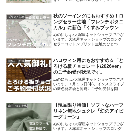
をご提案するブランド『mingswim(ミン
スイ)』。そのラインナップは、以下の特
集ページよりご覧いただけます。＼
秋のソーイングにもおすすめ！ロ
プリント生地
mingswi
ングセラー生地「フレンチボタニ
カル」に新色「くすみブラウン」
が登場！
ぬのにちは♪大塚屋ネットショップでござ
います。大塚屋ネットショップのロング
セラーコットンプリント生地のひとつ
に、「フレンチボタニカル」がございま
す。昨年の夏に新色として仲間に加わっ
た「ペールピンク」の再販が、この度決
ハロウィン用にもおすすめ☆「と
プリント生地
定いたしました。2026
ろける板チョコレート/2026ver」
のご予約受付状況です。
ぬのにちは♪大塚屋ネットショップでござ
います。７月１６日(木)。インスタライブ
の新色発表会と同時にご予約受付を開始
いたしました、オックスプリント生地
「とろける板チョコレート」2026バージ
ョン。「復刻カラー３色」と「新色３
【現品限り特価】ソフトなハーフ
麻・リネン生地
色」の全６色にて展
リネン無地シュクレ『幻のアイビ
ーグリーン』
ぬのにちは♪大塚屋ネットショップでござ
います。大塚屋ネットショップのロング