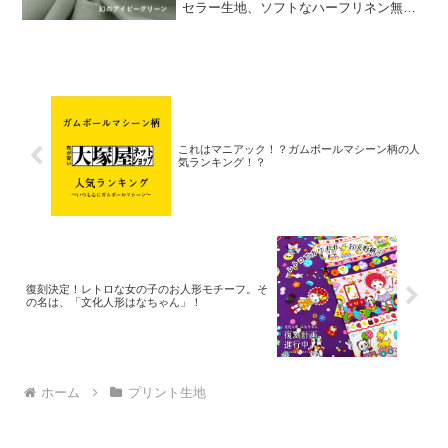
セラー生地、ソフトなハーフリネン無地
「シュクレ」。麻のゴワツキを感じな
い、くったりソフト加工を施した綿麻シ
ーチング生地です。このシュクレに限定
新色が登場しました。その
これはマニアック！？ガムボールマシーン柄の人
気ランキング！？
復刻決定！レトロな女の子のお人形モチーフ。そ
の名は、「文化人形はなちゃん」！
ホーム
プリント生地