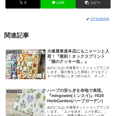
X
LINE
コピー
OTSUKAYA
関連記事
大塚屋車道本店にもニャーンと入
プリント生地
荷！『復刻！オックスプリント
「猫のクッキー缶」』
ぬのにちは♪大塚屋ネットショップでござ
います。猫の形をした美味しそうなクッ
キーが生地にしきつめられた、オックス
プリント・猫のクッキー缶。復刻生産の
夢が叶いまして、ご覧の６色がそろいま
した。ご予約をくださっていましたお客
ハーブの安らぎを布地で表現。
プリント生地
様への発送が完了し、現
『mingswim(ミンスイ)』#020
HerbGarden(ハーブガーデン)
ぬのにちは♪大塚屋ネットショップでござ
います。「ユメを泳ぎ、ユメを形に。」
をテーマに、想像力豊かなプリント生地