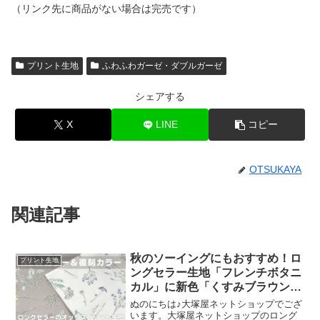
（リンク先に商品がない場合は完売です）
プリント生地
ふわふわガーゼ・ダブルガーゼ
シェアする
X
LINE
コピー
OTSUKAYA
関連記事
秋のソーイングにもおすすめ！ロ
プリント生地
ングセラー生地「フレンチボタニ
カル」に新色「くすみブラウン」
が登場！
ぬのにちは♪大塚屋ネットショップでござ
います。大塚屋ネットショップのロング