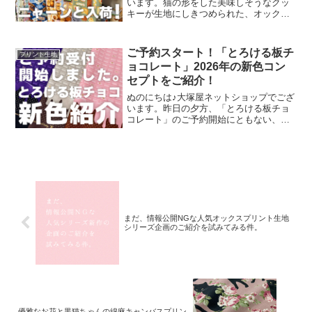
います。猫の形をした美味しそうなクッ
キーが生地にしきつめられた、オックス
プリント・猫のクッキー缶。復刻生産の
夢が叶いまして、ご覧の６色がそろいま
した。ご予約をくださっていましたお客
ご予約スタート！「とろける板チ
プリント生地
様への発送が完了し、現
ョコレート」2026年の新色コン
セプトをご紹介！
ぬのにちは♪大塚屋ネットショップでござ
います。昨日の夕方、「とろける板チョ
コレート」のご予約開始にともない、イ
ンスタライブで新色発表会を行いまし
た。その様子は、以下よりご覧いただけ
ます。およそ30分程度です。この投稿を
Instagramで見
まだ、情報公開NGな人気オックスプリント生地
シリーズ企画のご紹介を試みてみる件。
優雅なお花と黒猫ちゃんの綿麻キャンバスプリン