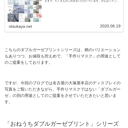
さまで、たくさんのご注文をいただいています。がんばってご用
意を進めておりますので、お届けまで今しばらくお待ちください
ませ。本日のブログでは、「総集編」といたしまして、今一度す
べての柄を並べてみたいと思います。写真の下には、その柄ごと
にブログのリンクを載せています♪おねうちダブルガーゼプリン
トシリーズ（リンク先に商品がない場合は完売です）女性にも、
男性にも、女の子にも男の子にも。さまざまなお客さまのご要望
にお応えするべく今回の10柄をセレクトいたしました。柄のバリ
エーションが豊富で
2020.06.19
otsukaya.net
こちらのダブルガーゼプリントシリーズは、柄のバリエーション
もありつつ、お値段も控えめで、「手作りマスク」の用途として
のご提案をしております。
ですが、今回のブログでは名古屋の大塚屋本店のディスプレイの
写真をご覧いただきながら、手作りマスクではない「ダブルガー
ゼ」の別の用途としてのご提案をさせていただきたいと思いま
す。
「おねうちダブルガーゼプリント」シリーズ