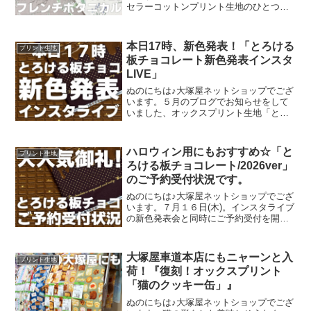
セラーコットンプリント生地のひとつ
に、「フレンチボタニカル」がございま
す。昨年の夏に新色として仲間に加わっ
た「ペールピンク」の再販が、この度決
本日17時、新色発表！「とろける
プリント生地
定いたしました。2026
板チョコレート新色発表インスタ
LIVE」
ぬのにちは♪大塚屋ネットショップでござ
います。５月のブログでお知らせをして
いました、オックスプリント生地「とろ
ける板チョコレート」の再販計画。生産
予定が確定いたしまして、まもなくご予
約開始可能な段取りが整いました。再販
ハロウィン用にもおすすめ☆「と
プリント生地
決定を記念いたしまして
ろける板チョコレート/2026ver」
のご予約受付状況です。
ぬのにちは♪大塚屋ネットショップでござ
います。７月１６日(木)。インスタライブ
の新色発表会と同時にご予約受付を開始
いたしました、オックスプリント生地
「とろける板チョコレート」2026バージ
ョン。「復刻カラー３色」と「新色３
大塚屋車道本店にもニャーンと入
プリント生地
色」の全６色にて展
荷！『復刻！オックスプリント
「猫のクッキー缶」』
ぬのにちは♪大塚屋ネットショップでござ