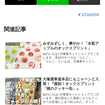
OTSUKAYA
関連記事
みずみずしく、爽やか！「水彩ア
プリント生地
ップルのオックスプリント」
ぬのにちは♪大塚屋ネットショップでござ
います。本日のテーマは「りんご」。
「りんご」といえば、大塚屋ネットショ
ップにはさまざまなりんごモチーフの生
地がございます。そして、今回新たに追
加された「りんご」が、「水彩アップル
のオックスプリント」です
大塚屋車道本店にもニャーンと入
プリント生地
荷！『復刻！オックスプリント
「猫のクッキー缶」』
ぬのにちは♪大塚屋ネットショップでござ
います。猫の形をした美味しそうなクッ
キーが生地にしきつめられた、オックス