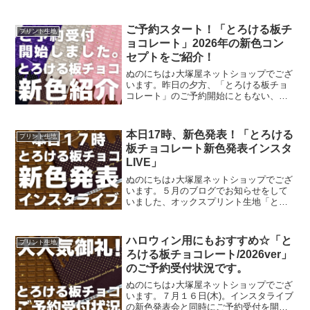
プリント・猫のクッキー缶。復刻生産の
夢が叶いまして、ご覧の６色がそろいま
した。ご予約をくださっていましたお客
ご予約スタート！「とろける板チ
プリント生地
様への発送が完了し、現
ョコレート」2026年の新色コン
セプトをご紹介！
ぬのにちは♪大塚屋ネットショップでござ
います。昨日の夕方、「とろける板チョ
コレート」のご予約開始にともない、イ
ンスタライブで新色発表会を行いまし
た。その様子は、以下よりご覧いただけ
ます。およそ30分程度です。この投稿を
本日17時、新色発表！「とろける
プリント生地
Instagramで見
板チョコレート新色発表インスタ
LIVE」
ぬのにちは♪大塚屋ネットショップでござ
います。５月のブログでお知らせをして
いました、オックスプリント生地「とろ
ける板チョコレート」の再販計画。生産
予定が確定いたしまして、まもなくご予
約開始可能な段取りが整いました。再販
ハロウィン用にもおすすめ☆「と
プリント生地
決定を記念いたしまして
ろける板チョコレート/2026ver」
のご予約受付状況です。
ぬのにちは♪大塚屋ネットショップでござ
います。７月１６日(木)。インスタライブ
の新色発表会と同時にご予約受付を開始