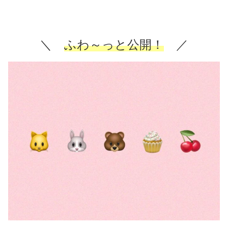
＼
ふわ～っと公開！
／