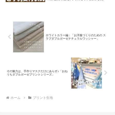
いたしました、オックスプリント生地
「とろける板チョコレート」2026バージ
ョン。「復刻カラー３色」と「新色３
色」の全６色にて展
ホワイトカラー編：「お洋服づくりのための ス
ラブダブルガーゼナチュラルワッシャー」
その魅力は、手作りマスクだけにあらず♪「おね
うちダブルガーゼプリントシリーズ」
ホーム
プリント生地