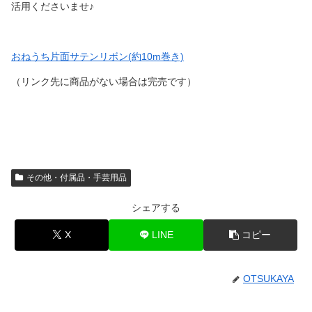
活用くださいませ♪
おねうち片面サテンリボン(約10m巻き)
（リンク先に商品がない場合は完売です）
その他・付属品・手芸用品
シェアする
X
LINE
コピー
OTSUKAYA