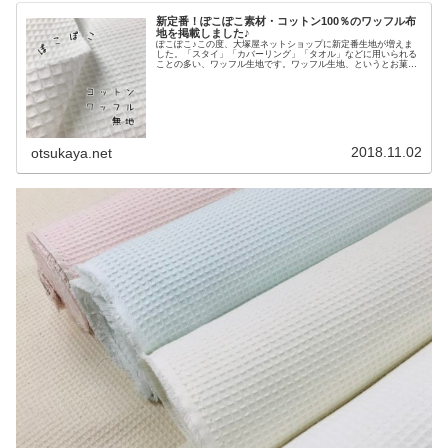
新定番！ぽこぽこ素材・コットン100％のワッフル布
地を掲載しました♪
ぽこぽこ♪この度、大塚屋ネットショップに新定番生地が増えま
した。「スタイ」「カバーリング」「タオル」などに用いられる
ことの多い、ワッフル生地です。ワッフル生地、というとお菓子
のワッフルを連想してしまいますね。しかしまさに、お菓子のワ
ッフルをそのまま布地にしたように見えるのが特徴です。＼ 表
面が規則的にデコボコしています♡ ／約６ミリほどの格子状
に、凸凹が広がっています。特に表面はその凹凸の差が大きく、
裏面は表面に比べるとややフラットな作りをしています。厚みは
シーチングよりやや厚手で、ツイルよりはやや薄手という生地感
です。ぽこぽこしているので、見た目は実際の風合いよりもやや
厚手に感じられるかもし
2018.11.02
otsukaya.net