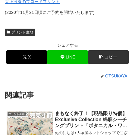
大正浪漫のブロードプリント
(2020年11月21日頃にご予約を開始いたします)
プリント生地
シェアする
X
LINE
コピー
OTSUKAYA
関連記事
まもなく終了！【現品限り特価】
プリント生地
Exclusive Collection 綿麻シーチ
ングプリント「ボタニカル・ワル
ツ」
ぬのにちは♪大塚屋ネットショップでござ