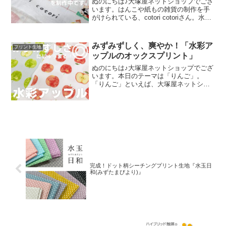
ぬのにちは♪大塚屋ネットショップでござ
います。はんこや紙もの雑貨の制作を手
がけられている、cotori cotoriさん。水彩
絵の具や色鉛筆などを用いて制作された
絵を元に、さまざまな可愛いグッズを展
開されています。cotori cotori
みずみずしく、爽やか！「水彩ア
プリント生地
ップルのオックスプリント」
ぬのにちは♪大塚屋ネットショップでござ
います。本日のテーマは「りんご」。
「りんご」といえば、大塚屋ネットショ
ップにはさまざまなりんごモチーフの生
地がございます。そして、今回新たに追
加された「りんご」が、「水彩アップル
のオックスプリント」です
完成！ドット柄シーチングプリント生地『水玉日
和(みずたまびより)』