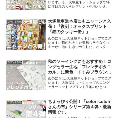
います。今、大塚屋ネットショップで特
に注目度の大きいプリント生地といえ
ば、「ボタニカル・ワルツ」抜きには語
れません。麻55% 綿45%のコットンリネ
ン生地に、エンジェルソフト加工という
大塚屋車道本店にもニャーンと入
プリント生地
特別な加工を施し、
荷！『復刻！オックスプリント
「猫のクッキー缶」』
ぬのにちは♪大塚屋ネットショップでござ
います。猫の形をした美味しそうなクッ
キーが生地にしきつめられた、オックス
プリント・猫のクッキー缶。復刻生産の
夢が叶いまして、ご覧の６色がそろいま
した。ご予約をくださっていましたお客
秋のソーイングにもおすすめ！ロ
プリント生地
様への発送が完了し、現
ングセラー生地「フレンチボタニ
カル」に新色「くすみブラウン」
が登場！
ぬのにちは♪大塚屋ネットショップでござ
います。大塚屋ネットショップのロング
セラーコットンプリント生地のひとつ
に、「フレンチボタニカル」がございま
す。昨年の夏に新色として仲間に加わっ
た「ペールピンク」の再販が、この度決
ちょっぴり公開！「cotori cotori
プリント生地
定いたしました。2026
さんの布」シリーズ第４弾・最新
情報です。