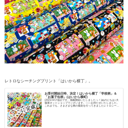
レトロなシーチングプリント「はいから横丁」。
お受付開始日時、決定！はいから横丁「学校柄」＆
「お菓子缶柄」(はいから横町)
(2021/3/17追記です。掲載開始いたしましたっ！)ぬのにちは♪大
塚屋ネットショップでございます。――お待たせいたしました。
これまでも、さまざまな柄の復刻を行ってきましたレトロシーチ
ングプリント生地、「はいから横丁」シリーズ。こちらのブログ
（↓）でレトロアニマルちゃんたちがご紹介をいたしました２柄
が、この度、無事に完成いたしました！大きな布で眺めるはいか
ら横丁の復刻柄は、レトロ心も大きく揺さぶられる仕上がりでご
ざいます。これより、ひと柄ずつご覧いただきましょう。はいか
ら横丁・お菓子缶とレトロアニマルまずはこちらの「お菓子缶」
がモチーフのはいから横丁♡布を広げてみると・・・＼ まるで