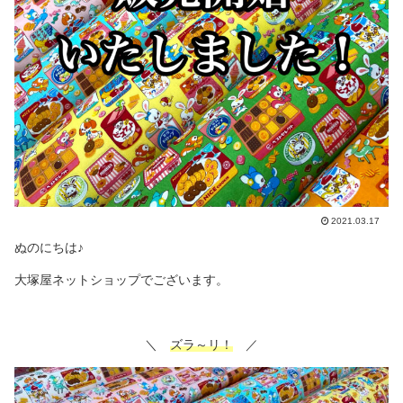
2021.03.17
ぬのにちは♪
大塚屋ネットショップでございます。
＼
ズラ～リ！
／