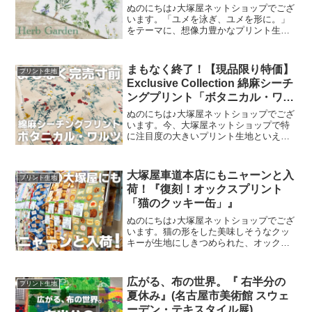
ぬのにちは♪大塚屋ネットショップでござ
います。「ユメを泳ぎ、ユメを形に。」
をテーマに、想像力豊かなプリント生地
をご提案するブランド『mingswim(ミン
スイ)』。そのラインナップは、以下の特
集ページよりご覧いただけます。＼
まもなく終了！【現品限り特価】
プリント生地
mingswi
Exclusive Collection 綿麻シーチ
ングプリント「ボタニカル・ワル
ツ」
ぬのにちは♪大塚屋ネットショップでござ
います。今、大塚屋ネットショップで特
に注目度の大きいプリント生地といえ
ば、「ボタニカル・ワルツ」抜きには語
れません。麻55% 綿45%のコットンリネ
ン生地に、エンジェルソフト加工という
大塚屋車道本店にもニャーンと入
プリント生地
特別な加工を施し、
荷！『復刻！オックスプリント
「猫のクッキー缶」』
ぬのにちは♪大塚屋ネットショップでござ
います。猫の形をした美味しそうなクッ
キーが生地にしきつめられた、オックス
プリント・猫のクッキー缶。復刻生産の
夢が叶いまして、ご覧の６色がそろいま
した。ご予約をくださっていましたお客
広がる、布の世界。『 右半分の
プリント生地
様への発送が完了し、現
夏休み』(名古屋市美術館 スウェ
ーデン・テキスタイル展)