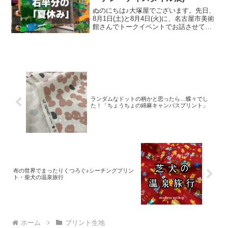
ぬのにちは♪大塚屋でございます。先日、
8月1日(土)と8月4日(火)に、名古屋市美術
館さんでトークイベントでお話させてい
ただきました。ご参加くださったお客さ
まは延べ246名で、暑い中、たくさんのお
客さまにご来場いただきましたことを御
礼申し上
ランダムなドットの柄かと思ったら…蝶々でし
た！「ちょうちょの綿麻キャンバスプリント」
布の世界でまったりくつろぐ♪シーチングプリン
ト・柴犬の温泉旅行
ホーム
プリント生地