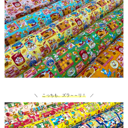
＼
こっちも、ズラ～～リ！
／