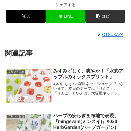
シェアする
X
LINE
コピー
OTSUKAYA
関連記事
みずみずしく、爽やか！「水彩ア
プリント生地
ップルのオックスプリント」
ぬのにちは♪大塚屋ネットショップでござ
います。本日のテーマは「りんご」。
「りんご」といえば、大塚屋ネットショ
ップにはさまざまなりんごモチーフの生
地がございます。そして、今回新たに追
加された「りんご」が、「水彩アップル
のオックスプリント」です
ハーブの安らぎを布地で表現。
プリント生地
『mingswim(ミンスイ)』#020
HerbGarden(ハーブガーデン)