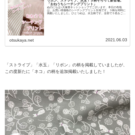
リボン、ストライプ、水玉！３柄そろって新登場。
「おねうちシーチングプリント」
ぬのにちは♪大塚屋ネットショップでございます。本日の布地
は、お買い得価格のシーチングプリント生地です。３柄を同時に
掲載いたしました。ひとつめは、水玉柄です。全部で５色をご用
意しました。水玉の直径は、およそ３ミリです。そして、その水
玉とおそろいのカラーのストライプ柄もございます。ストライプ
部分がカラーと白の交互になっていますので、水玉柄よりも明る
く見えますね。定規を置いて、ストライプの幅を測ってみます。
カラー部分は約２ミリ、白部分は約３ミリのようですね。そし
て、最後はリボン柄です。リボン柄は「ピンク」「パープル」
「ブルー」の３色展開です。リボンのモチーフひとつ分は、約１
センチくらいです。＼ この
2021.06.03
otsukaya.net
「ストライプ」「水玉」「リボン」の柄を掲載していましたが、
この度新たに「ネコ」の柄を追加掲載いたしました！