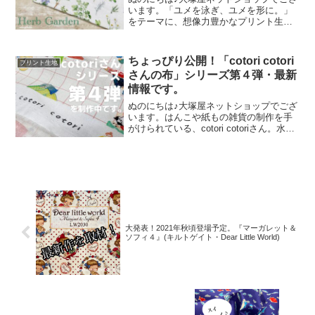
います。「ユメを泳ぎ、ユメを形に。」
をテーマに、想像力豊かなプリント生地
をご提案するブランド『mingswim(ミン
スイ)』。そのラインナップは、以下の特
集ページよりご覧いただけます。＼
ちょっぴり公開！「cotori cotori
プリント生地
mingswi
さんの布」シリーズ第４弾・最新
情報です。
ぬのにちは♪大塚屋ネットショップでござ
います。はんこや紙もの雑貨の制作を手
がけられている、cotori cotoriさん。水彩
絵の具や色鉛筆などを用いて制作された
絵を元に、さまざまな可愛いグッズを展
開されています。cotori cotori
大発表！2021年秋頃登場予定。『マーガレット＆
ソフィ４』(キルトゲイト・Dear Little World)