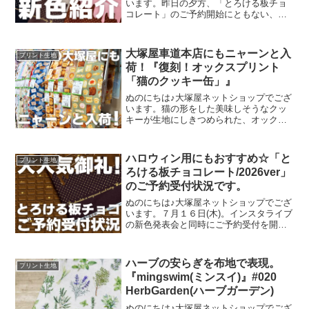
います。昨日の夕方、「とろける板チョ
コレート」のご予約開始にともない、イ
ンスタライブで新色発表会を行いまし
た。その様子は、以下よりご覧いただけ
ます。およそ30分程度です。この投稿を
大塚屋車道本店にもニャーンと入
プリント生地
Instagramで見
荷！『復刻！オックスプリント
「猫のクッキー缶」』
ぬのにちは♪大塚屋ネットショップでござ
います。猫の形をした美味しそうなクッ
キーが生地にしきつめられた、オックス
プリント・猫のクッキー缶。復刻生産の
夢が叶いまして、ご覧の６色がそろいま
した。ご予約をくださっていましたお客
ハロウィン用にもおすすめ☆「と
プリント生地
様への発送が完了し、現
ろける板チョコレート/2026ver」
のご予約受付状況です。
ぬのにちは♪大塚屋ネットショップでござ
います。７月１６日(木)。インスタライブ
の新色発表会と同時にご予約受付を開始
いたしました、オックスプリント生地
「とろける板チョコレート」2026バージ
ョン。「復刻カラー３色」と「新色３
ハーブの安らぎを布地で表現。
プリント生地
色」の全６色にて展
『mingswim(ミンスイ)』#020
HerbGarden(ハーブガーデン)
ぬのにちは♪大塚屋ネットショップでござ