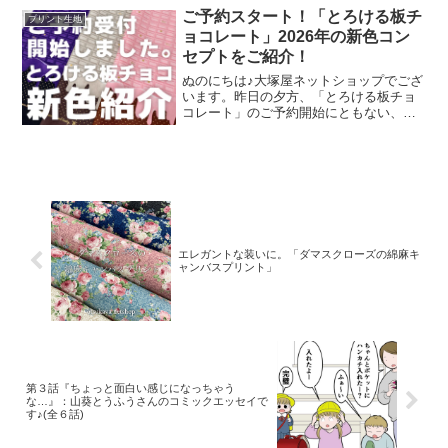
約開始可能な段取りが整いました。再販
ご予約スタート！「とろける板チ
プリント生地
決定を記念いたしまして
ョコレート」2026年の新色コン
セプトをご紹介！
ぬのにちは♪大塚屋ネットショップでござ
います。昨日の夕方、「とろける板チョ
コレート」のご予約開始にともない、イ
ンスタライブで新色発表会を行いまし
た。その様子は、以下よりご覧いただけ
ます。およそ30分程度です。この投稿を
Instagramで見
エレガントな装いに。「ダマスクローズの綿麻キ
ャンバスプリント」
第３話『ちょっと面白い感じになっちゃう
な…』：山葵とうふうさんのコミックエッセイで
す♪(全６話)