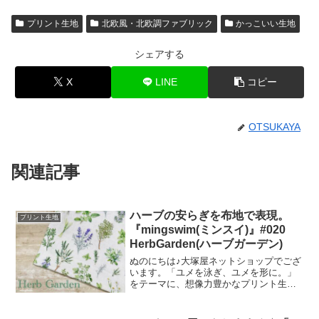
プリント生地
北欧風・北欧調ファブリック
かっこいい生地
シェアする
X
LINE
コピー
OTSUKAYA
関連記事
ハーブの安らぎを布地で表現。
プリント生地
『mingswim(ミンスイ)』#020
HerbGarden(ハーブガーデン)
ぬのにちは♪大塚屋ネットショップでござ
います。「ユメを泳ぎ、ユメを形に。」
をテーマに、想像力豊かなプリント生地
をご提案するブランド『mingswim(ミン
スイ)』。そのラインナップは、以下の特
集ページよりご覧いただけます。＼