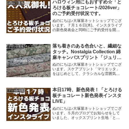
ハロウィン用にもおすすめ☆「と
プリント生地
mingswi
ろける板チョコレート/2026ver」
のご予約受付状況です。
ぬのにちは♪大塚屋ネットショップでござ
います。７月１６日(木)。インスタライブ
の新色発表会と同時にご予約受付を開始
いたしました、オックスプリント生地
「とろける板チョコレート」2026バージ
ョン。「復刻カラー３色」と「新色３
落ち着きのある色合いと、繊細な
プリント生地
色」の全６色にて展
タッチ。Nostalgia Collection 綿
麻キャンバスプリント「ジュリエ
ティーナ」
ぬのにちは♪大塚屋ネットショップでござ
います。スケアプリント「マリエッタ」
をはじめとして、クラシカルな雰囲気の
花柄が連なるシリーズ「Nostalgia
Collection（ノスタルジアコレクショ
ン）」。そのシリーズの最新作として注
本日17時、新色発表！「とろける
プリント生地
目が高ま
板チョコレート新色発表インスタ
LIVE」
ぬのにちは♪大塚屋ネットショップでござ
います。５月のブログでお知らせをして
いました、オックスプリント生地「とろ
ける板チョコレート」の再販計画。生産
予定が確定いたしまして、まもなくご予