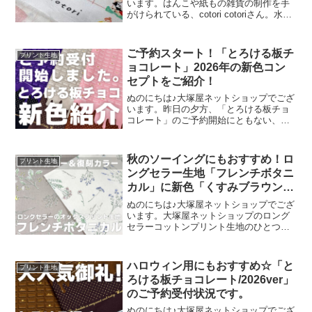
います。はんこや紙もの雑貨の制作を手
がけられている、cotori cotoriさん。水彩
絵の具や色鉛筆などを用いて制作された
絵を元に、さまざまな可愛いグッズを展
開されています。cotori cotori
ご予約スタート！「とろける板チ
プリント生地
ョコレート」2026年の新色コン
セプトをご紹介！
ぬのにちは♪大塚屋ネットショップでござ
います。昨日の夕方、「とろける板チョ
コレート」のご予約開始にともない、イ
ンスタライブで新色発表会を行いまし
た。その様子は、以下よりご覧いただけ
ます。およそ30分程度です。この投稿を
秋のソーイングにもおすすめ！ロ
プリント生地
Instagramで見
ングセラー生地「フレンチボタニ
カル」に新色「くすみブラウン」
が登場！
ぬのにちは♪大塚屋ネットショップでござ
います。大塚屋ネットショップのロング
セラーコットンプリント生地のひとつ
に、「フレンチボタニカル」がございま
す。昨年の夏に新色として仲間に加わっ
た「ペールピンク」の再販が、この度決
ハロウィン用にもおすすめ☆「と
プリント生地
定いたしました。2026
ろける板チョコレート/2026ver」
のご予約受付状況です。
ぬのにちは♪大塚屋ネットショップでござ