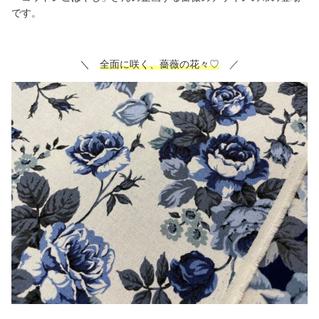
です。
＼
全面に咲く、薔薇の花々♡
／