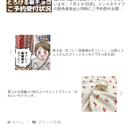
います。７月１６日(木)。インスタライブ
の新色発表会と同時にご予約受付を開始
いたしました、オックスプリント生地
「とろける板チョコレート」2026バージ
ョン。「復刻カラー３色」と「新色３
色」の全６色にて展
第４話『すごい！高揚感がすごい！』：山葵とう
ふうさんのコミックエッセイです♪(全６話)
柔らかな肌触り♪40スムースニットプリント「か
わいいサクランボ」
ホーム
プリント生地