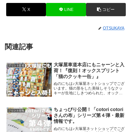
X
LINE
コピー
OTSUKAYA
関連記事
大塚屋車道本店にもニャーンと入
プリント生地
荷！『復刻！オックスプリント
「猫のクッキー缶」』
ぬのにちは♪大塚屋ネットショップでござ
います。猫の形をした美味しそうなクッ
キーが生地にしきつめられた、オックス
プリント・猫のクッキー缶。復刻生産の
夢が叶いまして、ご覧の６色がそろいま
した。ご予約をくださっていましたお客
ちょっぴり公開！「cotori cotori
プリント生地
様への発送が完了し、現
さんの布」シリーズ第４弾・最新
情報です。
ぬのにちは♪大塚屋ネットショップでござ