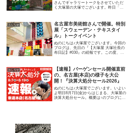
さんでギャラリートークをさせていただ
く大塚屋の大塚でございます。昨日「全
貌がわかりました！」というメールをい
ただきまして、急遽ギャラリートークに
追加することになったお話がございま
名古屋市美術館さんで開催。特別
おしらせ
す。今回のブログでは、
展「スウェーデン・テキスタイ
ル」トークイベント
ぬのにちは♪大塚屋でございます。今回の
ブログは、先日の『【大塚屋 大塚社長の
布日記】#030』の続報です。この度、名
古屋市美術館さんのサイトにて、正式に
イベント内容の発表がございました。そ
のタイトルは、特別展「スウェーデン・
【速報】バーゲンセール開催直前
おしらせ
テキスタイル 暮
の、名古屋(本店)の様子を大公
開！『決算大処分セール2026』
ぬのにちは♪大塚屋でございます。いよい
よ明日8月7日(金)からはじまる、大塚屋の
決算大処分セール。概要は↑のブログにて
すでにお伝えをしていますが、今回の記
事ではより詳細に、セール内容を深掘り
していきます。そのお得っぷりをお伝え
するために、本