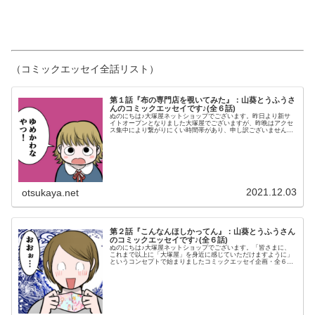
（コミックエッセイ全話リスト）
第１話『布の専門店を覗いてみた』：山葵とうふうさ
んのコミックエッセイです♪(全６話)
ぬのにちは♪大塚屋ネットショップでございます。昨日より新サ
イトオープンとなりました大塚屋でございますが、昨晩はアクセ
ス集中により繋がりにくい時間帯があり、申し訳ございませんで
した。あれからもろもろ復旧作業を行い、現在は安定してご覧い
ただけるようになりました。さて、新サイトオープンということ
で、本日Instagramではこんな投稿をいたしました。＼ 「山葵
とうふう」さんによる、コミックエッセイです♡ ／この投稿を
Instagramで見る大塚屋(生地屋/布/服地/ハンドメイド材料/手芸
店)(@otsukayanetshop)がシェアした投稿皆さまに、これまで以
上に「大塚屋」を身近に感じていただけま
2021.12.03
otsukaya.net
第２話『こんなんほしかってん』：山葵とうふうさん
のコミックエッセイです♪(全６話)
ぬのにちは♪大塚屋ネットショップでございます。「皆さまに、
これまで以上に「大塚屋」を身近に感じていただけますように」
というコンセプトで始まりましたコミックエッセイ企画・全６
話。山葵とうふうさんによる、５人家族のママさんが、子どもた
ちのために手芸デビューするお話です♪（山葵とうふうさんのブ
ログ「とうふう絵日記」はこちらよりご覧いただけます。）第1
話では、末っ子の”ゆめかわマスク”を作るために5人家族のママさ
んが立ち上がりました。（第一話はこちらからご覧いただけま
す）そして、今回の第2話ではそのママさんが手芸デビュー！ソ
ーイングに初挑戦です♪それでは、ご覧くださいませ♪第2話『こ