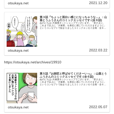
んなんほしかってん
2021.12.20
otsukaya.net
第３話『ちょっと面白い感じになっちゃうな…』：山
葵とうふうさんのコミックエッセイです♪(全６話)
ぬのにちは♪大塚屋ネットショップでございます。「皆さまに、
これまで以上に「大塚屋」を身近に感じていただけますように」
というコンセプトで始まりましたコミックエッセイ企画・全６
話。山葵とうふうさんによる、５人家族のママさんが、子どもた
ちのために手芸デビューするお話です♪（山葵とうふうさんのブ
ログ「とうふう絵日記」はこちらよりご覧いただけます。）ママ
さんが初めての作品づくりをした第2話に続き、今回は第3話で
す。（第1話、第2話はこちらです）手芸に目覚めたママさん、今
度はミニポケットでも収納しやすいハンカチを作ることに♪それ
では、ご覧くださいませ♪第3話『ちょっと面白い感じになっちゃ
うな…』――ママさ
2022.03.22
otsukaya.net
https://otsukaya.net/archives/19910
第５話『お師匠と呼ばせてくださーいっ』：山葵とう
ふうさんのコミックエッセイです♪(全６話)
ぬのにちは♪大塚屋ネットショップでございます。「皆さまに、
これまで以上に「大塚屋」を身近に感じていただけますように」
というコンセプトで始まりましたコミックエッセイ企画・全６
話。山葵とうふうさんによる、５人家族のママさんが、子どもた
ちのために手芸デビューするお話です♪（山葵とうふうさんのブ
ログ「とうふう絵日記」はこちらよりご覧いただけます。）第４
話で実店舗の「大塚屋江坂店」を体験したママさん。今回は通販
にトライすることになりました♪（第1話～第4話はこちらです）
第5話『お師匠と呼ばせてくださーいっ』――というわけで、ま
るで「大塚屋ネットショップ体験記」のように、山葵とうふうさ
んにサイトを楽しんで
2022.05.07
otsukaya.net