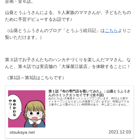
企画・全６話。
山葵とうふうさんによる、５人家族のママさんが、子どもたちの
ために手芸デビューするお話です♪
（山葵とうふうさんのブログ「とうふう絵日記」は
こちら
よりご
覧いただけます。）
第３話でお子さんたちのハンカチづくりを楽しんだママさん。な
んと、第４話では実店舗の「大塚屋江坂店」を体験することに！
（第1話～第3話はこちらです）
第１話『布の専門店を覗いてみた』：山葵とうふうさ
んのコミックエッセイです♪(全６話)
ぬのにちは♪大塚屋ネットショップでございます。昨日より新サ
イトオープンとなりました大塚屋でございますが、昨晩はアクセ
ス集中により繋がりにくい時間帯があり、申し訳ございませんで
した。あれからもろもろ復旧作業を行い、現在は安定してご覧い
ただけるようになりました。さて、新サイトオープンということ
で、本日Instagramではこんな投稿をいたしました。＼ 「山葵
とうふう」さんによる、コミックエッセイです♡ ／この投稿を
Instagramで見る大塚屋(生地屋/布/服地/ハンドメイド材料/手芸
店)(@otsukayanetshop)がシェアした投稿皆さまに、これまで以
上に「大塚屋」を身近に感じていただけま
2021.12.03
otsukaya.net