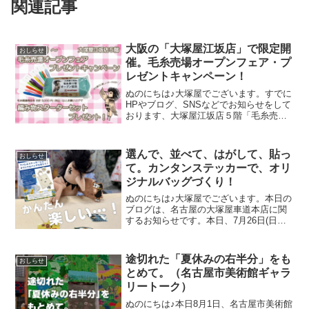
関連記事
大阪の「大塚屋江坂店」で限定開
おしらせ
催。毛糸売場オープンフェア・プ
レゼントキャンペーン！
ぬのにちは♪大塚屋でございます。すでに
HPやブログ、SNSなどでお知らせをして
おります、大塚屋江坂店５階「毛糸売り
場オープン計画」。いよいよ大阪の大塚
屋にも、毛糸売り場が誕生しようとして
います。その際に、8月21日～9月2日の期
選んで、並べて、はがして、貼っ
おしらせ
間中「江坂店
て。カンタンステッカーで、オリ
ジナルバッグづくり！
ぬのにちは♪大塚屋でございます。本日の
ブログは、名古屋の大塚屋車道本店に関
するお知らせです。本日、7月26日(日曜
日)限定で開催中のワークショップ、
『「アパレルステッカー」を貼ってオリ
ジナルバッグを作ろう！』。会場は、大
途切れた「夏休みの右半分」をも
おしらせ
塚屋車道本店の東口玄
とめて。（名古屋市美術館ギャラ
リートーク）
ぬのにちは♪本日8月1日、名古屋市美術館