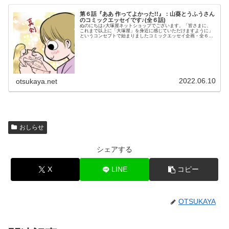
第６話『ああ 作ってよかった!!』：山葵とうふうさん
のコミックエッセイです♪(全６話)
ぬのにちは♪大塚屋ネットショップでございます。「皆さまに、
これまで以上に「大塚屋」を身近に感じていただけますように」
というコンセプトで始まりましたコミックエッセイ企画・全６
話。山葵とうふうさんによる、５人家族のママさんが、子どもた
ちのために手芸デビューするお話です♪（山葵とうふうさんのブ
ログ「とうふう絵日記」はこちらよりご覧いただけます。）今回
は、いよいよ6話目となりました。パパのズボンのゴムひもを付
け替えたり、手芸が板についてきたママさん。今度は娘ちゃんの
お人形のドレスを作ってあげることに♪さて、素敵なドレスは完
成するのでしょうか⁉（第1話～第5話はこちらです）第６話『あ
あ 作ってよかった!
2022.06.10
otsukaya.net
おしらせ
シェアする
X
LINE
コピー
OTSUKAYA