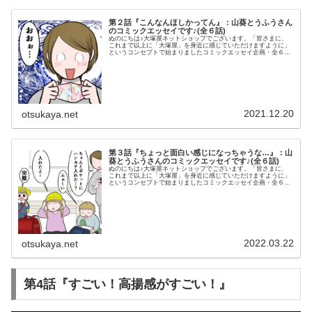
第２話『こんなんほしかってん』：山葵とうふうさん
のコミックエッセイです♪(全６話)
ぬのにちは♪大塚屋ネットショップでございます。「皆さまに、
これまで以上に「大塚屋」を身近に感じていただけますように」
というコンセプトで始まりましたコミックエッセイ企画・全６
話。山葵とうふうさんによる、５人家族のママさんが、子どもた
ちのために手芸デビューするお話です♪（山葵とうふうさんのブ
ログ「とうふう絵日記」はこちらよりご覧いただけます。）第1
話では、末っ子の”ゆめかわマスク”を作るために5人家族のママさ
んが立ち上がりました。（第一話はこちらからご覧いただけま
す）そして、今回の第2話ではそのママさんが手芸デビュー！ソ
ーイングに初挑戦です♪それでは、ご覧くださいませ♪第2話『こ
んなんほしかってん
2021.12.20
otsukaya.net
第３話『ちょっと面白い感じになっちゃうな…』：山
葵とうふうさんのコミックエッセイです♪(全６話)
ぬのにちは♪大塚屋ネットショップでございます。「皆さまに、
これまで以上に「大塚屋」を身近に感じていただけますように」
というコンセプトで始まりましたコミックエッセイ企画・全６
話。山葵とうふうさんによる、５人家族のママさんが、子どもた
ちのために手芸デビューするお話です♪（山葵とうふうさんのブ
ログ「とうふう絵日記」はこちらよりご覧いただけます。）ママ
さんが初めての作品づくりをした第2話に続き、今回は第3話で
す。（第1話、第2話はこちらです）手芸に目覚めたママさん、今
度はミニポケットでも収納しやすいハンカチを作ることに♪それ
では、ご覧くださいませ♪第3話『ちょっと面白い感じになっちゃ
うな…』――ママさ
2022.03.22
otsukaya.net
第4話『すごい！高揚感がすごい！』