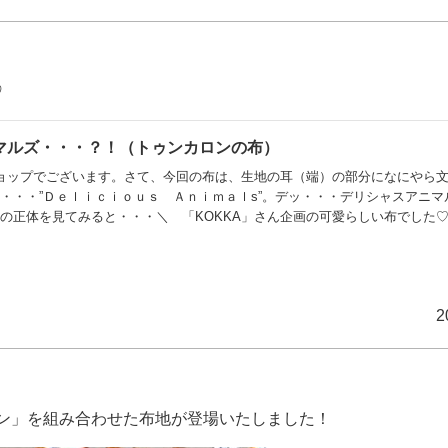
♡
マルズ・・・？！（トゥンカロンの布）
ョップでございます。さて、今回の布は、生地の耳（端）の部分になにやら
・・・”Ｄｅｌｉｃｉｏｕｓ Ａｎｉｍａｌs”。デッ・・・デリシャスアニマ
の正体を見てみると・・・＼ 「KOKKA」さん企画の可愛らしい布でした
に、アニマルちゃんたちがかくれんぼ。＼ リス！（わぁ可愛い！） ／＼ 
ハリネズミ？（わぁ可愛い！） ／全３色展開。素材は「オックス生地」です
制作など、とびっきり可愛い作品づくりにぜひご活用く
2
パン」を組み合わせた布地が登場いたしました！