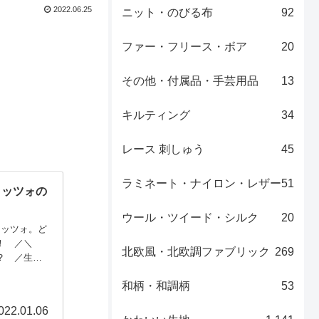
2022.06.25
ニット・のびる布
92
ファー・フリース・ボア
20
その他・付属品・手芸用品
13
キルティング
34
レース 刺しゅう
45
ラミネート・ナイロン・レザー
51
リトッツォの
ウール・ツイード・シルク
20
トッツォ。ど
い！ ／＼
北欧風・北欧調ファブリック
269
？ ／生ク
ォォォオオ
和柄・和調柄
53
ルズというシ
022.01.06