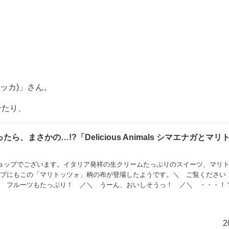
ッカ)」さん。
せたり、
、まさかの…!?「Delicious Animals シマエナガとマ
ョップでございます。イタリア発祥の生クリームたっぷりのスイーツ、マリ
ップにもこの「マリトッツォ」柄の布が登場したようです。＼ ご覧くださ
＼ フルーツもたっぷり！ ／＼ うーん、おいしそうっ！ ／＼ ・・・！
ない存在がはさまっています！これは、まさかの・・・＼ トリトッツォォォ
はこちらです。「KOKKA（コッカ）」さんの企画する、デリシャスアニマ
かなと思ったら、可愛いシマエナガがはさまっているの
2