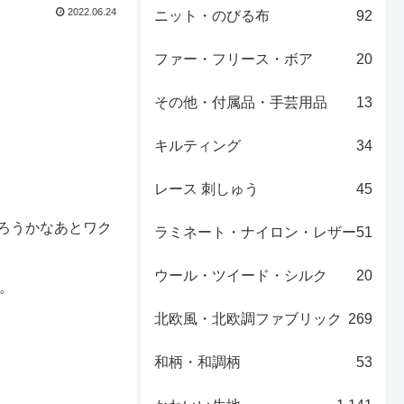
2022.06.24
ニット・のびる布
92
ファー・フリース・ボア
20
その他・付属品・手芸用品
13
キルティング
34
レース 刺しゅう
45
を作ろうかなあとワク
ラミネート・ナイロン・レザー
51
ウール・ツイード・シルク
20
す。
北欧風・北欧調ファブリック
269
和柄・和調柄
53