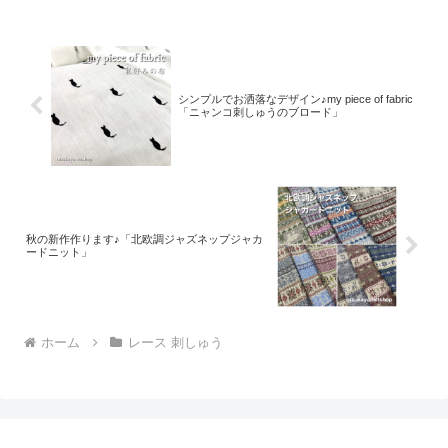
ョン。「復刻カラー３色」と「新色３
色」の全６色にて展
シンプルでお洒落なデザイン♪my piece of fabric
「ニャンコ刺しゅうのブロード」
秋の新作作ります♪「北欧調ジャズネップジャカ
ードニット」
ホーム
レース 刺しゅう