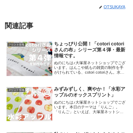
OTSUKAYA
関連記事
ちょっぴり公開！「cotori cotori
プリント生地
さんの布」シリーズ第４弾・最新
情報です。
ぬのにちは♪大塚屋ネットショップでござ
います。はんこや紙もの雑貨の制作を手
がけられている、cotori cotoriさん。水彩
絵の具や色鉛筆などを用いて制作された
絵を元に、さまざまな可愛いグッズを展
開されています。cotori cotori
みずみずしく、爽やか！「水彩ア
プリント生地
ップルのオックスプリント」
ぬのにちは♪大塚屋ネットショップでござ
います。本日のテーマは「りんご」。
「りんご」といえば、大塚屋ネットショ
ップにはさまざまなりんごモチーフの生
地がございます。そして、今回新たに追
加された「りんご」が、「水彩アップル
のオックスプリント」です