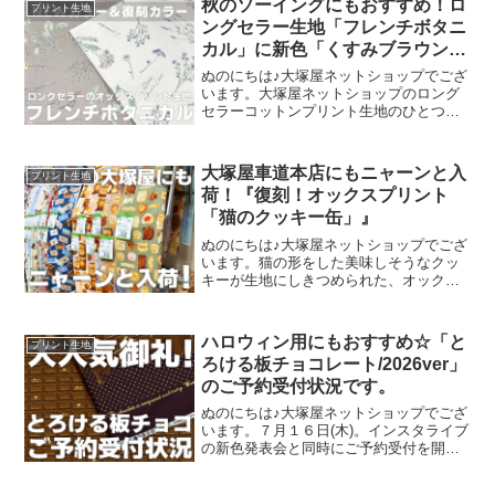
秋のソーイングにもおすすめ！ロ
プリント生地
ングセラー生地「フレンチボタニ
カル」に新色「くすみブラウン」
が登場！
ぬのにちは♪大塚屋ネットショップでござ
います。大塚屋ネットショップのロング
セラーコットンプリント生地のひとつ
に、「フレンチボタニカル」がございま
す。昨年の夏に新色として仲間に加わっ
た「ペールピンク」の再販が、この度決
大塚屋車道本店にもニャーンと入
プリント生地
定いたしました。2026
荷！『復刻！オックスプリント
「猫のクッキー缶」』
ぬのにちは♪大塚屋ネットショップでござ
います。猫の形をした美味しそうなクッ
キーが生地にしきつめられた、オックス
プリント・猫のクッキー缶。復刻生産の
夢が叶いまして、ご覧の６色がそろいま
した。ご予約をくださっていましたお客
ハロウィン用にもおすすめ☆「と
プリント生地
様への発送が完了し、現
ろける板チョコレート/2026ver」
のご予約受付状況です。
ぬのにちは♪大塚屋ネットショップでござ
います。７月１６日(木)。インスタライブ
の新色発表会と同時にご予約受付を開始
いたしました、オックスプリント生地
「とろける板チョコレート」2026バージ