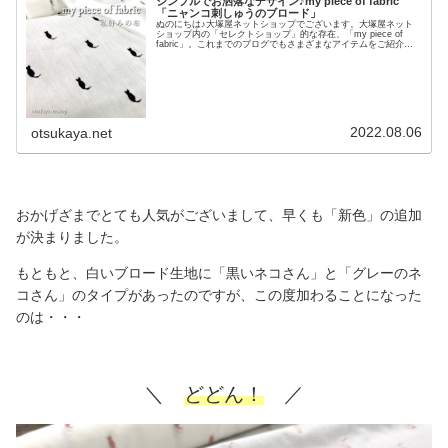
シンプルでお洒落なデザイン♪my piece of fabric
「ニャンコ刺しゅうのブロード」
ぬのにちは♪大塚屋ネットショップでございます。大塚屋ネット
ショップ内の「セレクトショップ」的な存在、「my piece of
fabric」。これまでのブログでもさまざまなアイテムをご紹介し
ています。(※my piece of fabric・・・コンセプトは、「私好み
の布」思わず手元に置いておきたくなるような、これで何を作ろ
うかなあとワクワクするような、そんな「私好みの布」をセレク
トしています）今回の「my piece of fabric」は、可愛らしい「ネ
コ」がモチーフの布地です。ネコはネコでも、今回はプリント生
地ではございません。このように、生地全面にネコの「刺しゅ
う」のモチーフが並んでい
2022.08.06
otsukaya.net
おかげざまでとても人気がございまして、早くも「新色」の追加
が決まりました。
もともと、白いブロード生地に「黒いネコさん」と「グレーのネ
コさん」のタイプがあったのですが、この度加わることになった
のは・・・
＼
どどん！
／