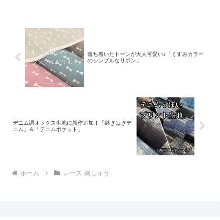
夢が叶いまして、ご覧の６色がそろいま
した。ご予約をくださっていましたお客
様への発送が完了し、現
落ち着いたトーンが大人可愛い♪「くすみカラー
のシンプルなリボン」
デニム調オックス生地に新作追加！「継ぎはぎデ
ニム」＆「デニムポケット」
ホーム
レース 刺しゅう