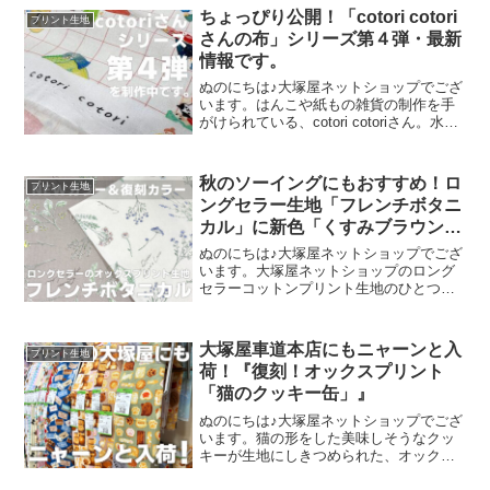
のオックスプリント」です
ちょっぴり公開！「cotori cotori
プリント生地
さんの布」シリーズ第４弾・最新
情報です。
ぬのにちは♪大塚屋ネットショップでござ
います。はんこや紙もの雑貨の制作を手
がけられている、cotori cotoriさん。水彩
絵の具や色鉛筆などを用いて制作された
絵を元に、さまざまな可愛いグッズを展
開されています。cotori cotori
秋のソーイングにもおすすめ！ロ
プリント生地
ングセラー生地「フレンチボタニ
カル」に新色「くすみブラウン」
が登場！
ぬのにちは♪大塚屋ネットショップでござ
います。大塚屋ネットショップのロング
セラーコットンプリント生地のひとつ
に、「フレンチボタニカル」がございま
す。昨年の夏に新色として仲間に加わっ
た「ペールピンク」の再販が、この度決
大塚屋車道本店にもニャーンと入
プリント生地
定いたしました。2026
荷！『復刻！オックスプリント
「猫のクッキー缶」』
ぬのにちは♪大塚屋ネットショップでござ
います。猫の形をした美味しそうなクッ
キーが生地にしきつめられた、オックス
プリント・猫のクッキー缶。復刻生産の