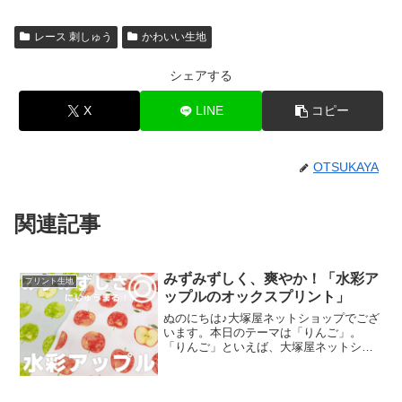
レース 刺しゅう
かわいい生地
シェアする
X
LINE
コピー
OTSUKAYA
関連記事
みずみずしく、爽やか！「水彩ア
プリント生地
ップルのオックスプリント」
ぬのにちは♪大塚屋ネットショップでござ
います。本日のテーマは「りんご」。
「りんご」といえば、大塚屋ネットショ
ップにはさまざまなりんごモチーフの生
地がございます。そして、今回新たに追
加された「りんご」が、「水彩アップル