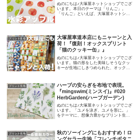
ぬのにちは♪大塚屋ネットショップでござ
います。本日のテーマは「りんご」。
「りんご」といえば、大塚屋ネットショ
ップにはさまざまなりんごモチーフの生
地がございます。そして、今回新たに追
加された「りんご」が、「水彩アップル
のオックスプリント」です
大塚屋車道本店にもニャーンと入
プリント生地
荷！『復刻！オックスプリント
「猫のクッキー缶」』
ぬのにちは♪大塚屋ネットショップでござ
います。猫の形をした美味しそうなクッ
キーが生地にしきつめられた、オックス
プリント・猫のクッキー缶。復刻生産の
夢が叶いまして、ご覧の６色がそろいま
した。ご予約をくださっていましたお客
ハーブの安らぎを布地で表現。
プリント生地
様への発送が完了し、現
『mingswim(ミンスイ)』#020
HerbGarden(ハーブガーデン)
ぬのにちは♪大塚屋ネットショップでござ
います。「ユメを泳ぎ、ユメを形に。」
をテーマに、想像力豊かなプリント生地
をご提案するブランド『mingswim(ミン
スイ)』。そのラインナップは、以下の特
集ページよりご覧いただけます。＼
秋のソーイングにもおすすめ！ロ
プリント生地
mingswi
ングセラー生地「フレンチボタニ