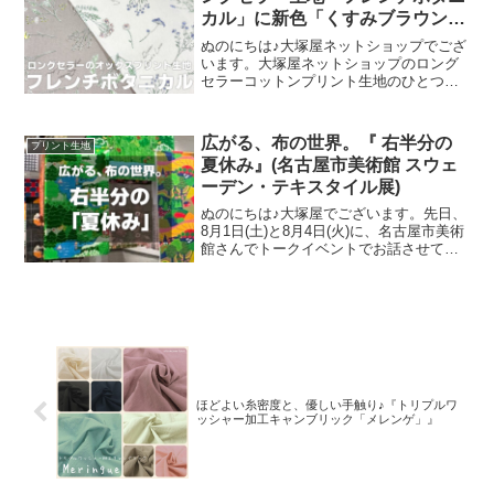
カル」に新色「くすみブラウン」
が登場！
ぬのにちは♪大塚屋ネットショップでござ
います。大塚屋ネットショップのロング
セラーコットンプリント生地のひとつ
に、「フレンチボタニカル」がございま
す。昨年の夏に新色として仲間に加わっ
た「ペールピンク」の再販が、この度決
広がる、布の世界。『 右半分の
プリント生地
定いたしました。2026
夏休み』(名古屋市美術館 スウェ
ーデン・テキスタイル展)
ぬのにちは♪大塚屋でございます。先日、
8月1日(土)と8月4日(火)に、名古屋市美術
館さんでトークイベントでお話させてい
ただきました。ご参加くださったお客さ
まは延べ246名で、暑い中、たくさんのお
客さまにご来場いただきましたことを御
礼申し上
ほどよい糸密度と、優しい手触り♪『トリプルワ
ッシャー加工キャンブリック「メレンゲ」』