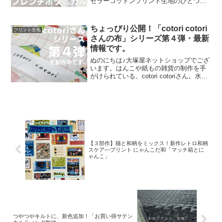
セラーコットンプリント生地のひとつ
に、「フレンチボタニカル」がございま
す。昨年の夏に新色として仲間に加わっ
た「ペールピンク」の再販が、この度決
ちょっぴり公開！「cotori cotori
プリント生地
定いたしました。2026
さんの布」シリーズ第４弾・最新
情報です。
ぬのにちは♪大塚屋ネットショップでござ
います。はんこや紙もの雑貨の制作を手
がけられている、cotori cotoriさん。水彩
絵の具や色鉛筆などを用いて制作された
絵を元に、さまざまな可愛いグッズを展
開されています。cotori cotori
【３部作】猫と和柄をミックス！新作レトロ和柄
スケア―プリント にゃんこだ和「マッチ箱とに
ゃんこ」
つやつやキルトに、新色追加！「お買い得サテン