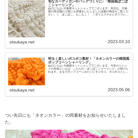
旬なカーディガンやバッグづくりに♪「韓国風ぽこぽ
こシャーリング」
ぬのにちは♪大塚屋ネットショップでございます。本日は、大塚
屋の実店舗の２階にも登場をいたしました話題の商品をご覧くだ
さい。＼ ぽこぽこ、もこもこ！ ／ポリエステルとポリウレタ
ンを用いて生み出されたこちらの布地。まるでニットのようにグ
ングン伸びるユニークな素材です。＼ グングン伸びます♪ ／
落ち着いたトーンのカラーや、濃色もございます。＼ ぽこぽ
こ、ぽこぽこ♡ ／この個性を活かして、軽やかな「ブラウス」
「クッションカバー」「バッグ」などのソーイングにご活用くだ
さいませ♪韓国風ぽこぽこシャーリング(リンク先に商品がない場
合は完売です)
2023.03.10
otsukaya.net
明るく楽しいポコポコ素材！「ネオンカラーの韓国風
ポップコーンシャーリング」
ぬのにちは♪大塚屋ネットショップでございます。今年のトレン
ドの布地といえば、こちらの「ぽこぽこシャーリング」が挙げら
れます。まるでポップコーンみたいにモコモコ、ポコポコとした
ユニークな外観で、個性的な服地やバッグ地などの制作に大活躍
です。そのポコポコ生地に、今回新たに「ネオンカラー」が登場
いたしました♪＼ とってもキュート♡ ／ユニークな質感とネ
オンカラーは、相性バツグン！スポーティーな印象もございま
す。以下のページで、先日よりご予約をお受付しています。入荷
2023.05.06
otsukaya.net
数量には限りがございますため、この機会にぜひご検討ください
ませ♪ネオンカラーの韓国風ポップコーンシャーリング（リンク
先に商品がない場合は完
つい先日にも「ネオンカラー」の同素材をお知らせいたしまし
た。