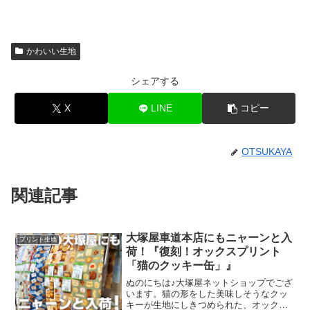
かわいい生地
シェアする
X
LINE
コピー
OTSUKAYA
関連記事
大塚屋車道本店にもニャーンと入
プリント生地
荷！『復刻！オックスプリント
「猫のクッキー缶」』
ぬのにちは♪大塚屋ネットショップでござ
います。猫の形をした美味しそうなクッ
キーが生地にしきつめられた、オックス