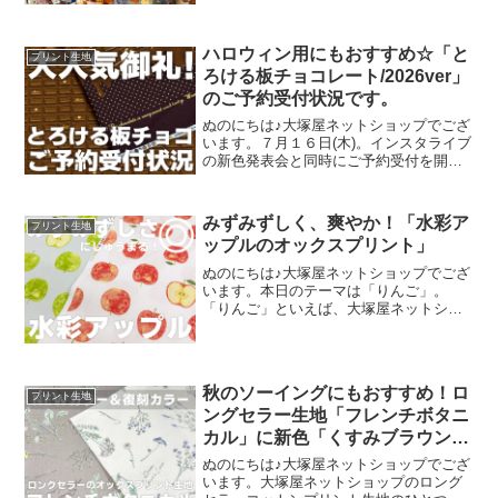
プリント・猫のクッキー缶。復刻生産の
夢が叶いまして、ご覧の６色がそろいま
した。ご予約をくださっていましたお客
ハロウィン用にもおすすめ☆「と
プリント生地
様への発送が完了し、現
ろける板チョコレート/2026ver」
のご予約受付状況です。
ぬのにちは♪大塚屋ネットショップでござ
います。７月１６日(木)。インスタライブ
の新色発表会と同時にご予約受付を開始
いたしました、オックスプリント生地
「とろける板チョコレート」2026バージ
ョン。「復刻カラー３色」と「新色３
みずみずしく、爽やか！「水彩ア
プリント生地
色」の全６色にて展
ップルのオックスプリント」
ぬのにちは♪大塚屋ネットショップでござ
います。本日のテーマは「りんご」。
「りんご」といえば、大塚屋ネットショ
ップにはさまざまなりんごモチーフの生
地がございます。そして、今回新たに追
加された「りんご」が、「水彩アップル
のオックスプリント」です
秋のソーイングにもおすすめ！ロ
プリント生地
ングセラー生地「フレンチボタニ
カル」に新色「くすみブラウン」
が登場！
ぬのにちは♪大塚屋ネットショップでござ
います。大塚屋ネットショップのロング