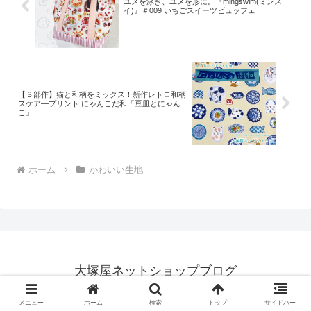
ユメを泳ぎ、ユメを形に。『mingswim(ミンス
イ)』＃009 いちごスイーツビュッフェ
【３部作】猫と和柄をミックス！新作レトロ和柄
スケア―プリント にゃんこだ和「豆皿とにゃん
こ」
ホーム
かわいい生地
大塚屋ネットショップブログ
© 2018 大塚屋ネットショップブログ.
メニュー
ホーム
検索
トップ
サイドバー