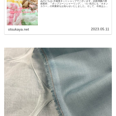
ぬのにちは♪大塚屋ネットショップでございます。話題沸騰の伸
縮素材、「ポップコーンシャーリング」。つい先日にも「ネオン
カラー」の同素材をお知らせいたしました。そして、今回はふた
つのカラーをミックスした「マーブルカラー」の登場です♪爽や
かな彩りが、２色を組み合わせることにより、可愛らしい印象に
メイクアップ♪まるでミックスのソフトクリームやシャーベット
のように、爽やかな印象もございます♪ネオンカラー同様、以下
のページでご予約をお承りしています。可愛いお洋服づくりなど
に、ぜひご利用くださいませ♡マーブルカラーの韓国風ポップコ
ーンシャーリング（リンク先に商品がない場合は完売です）
2023.05.11
otsukaya.net