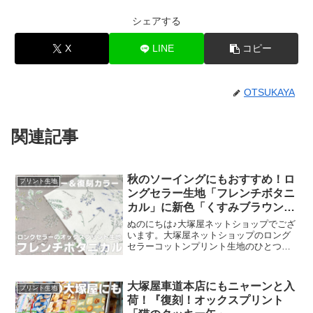
シェアする
X
LINE
コピー
OTSUKAYA
関連記事
秋のソーイングにもおすすめ！ロ
プリント生地
ングセラー生地「フレンチボタニ
カル」に新色「くすみブラウン」
が登場！
ぬのにちは♪大塚屋ネットショップでござ
います。大塚屋ネットショップのロング
セラーコットンプリント生地のひとつ
に、「フレンチボタニカル」がございま
す。昨年の夏に新色として仲間に加わっ
た「ペールピンク」の再販が、この度決
大塚屋車道本店にもニャーンと入
プリント生地
定いたしました。2026
荷！『復刻！オックスプリント