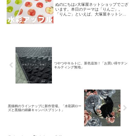
ぬのにちは♪大塚屋ネットショップでござ
います。本日のテーマは「りんご」。
「りんご」といえば、大塚屋ネットショ
ップにはさまざまなりんごモチーフの生
地がございます。そして、今回新たに追
加された「りんご」が、「水彩アップル
のオックスプリント」です
つやつやキルトに、新色追加！「お買い得サテン
キルティング無地」
黒猫柄のラインナップに新作登場。「水彩調ロー
ズと黒猫の綿麻キャンバスプリント」