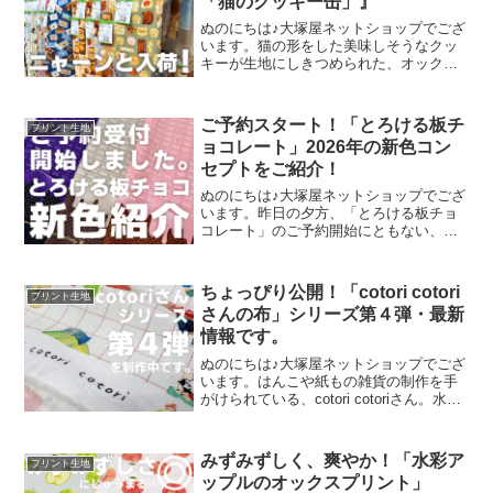
「猫のクッキー缶」』
ぬのにちは♪大塚屋ネットショップでござ
います。猫の形をした美味しそうなクッ
キーが生地にしきつめられた、オックス
プリント・猫のクッキー缶。復刻生産の
夢が叶いまして、ご覧の６色がそろいま
した。ご予約をくださっていましたお客
ご予約スタート！「とろける板チ
プリント生地
様への発送が完了し、現
ョコレート」2026年の新色コン
セプトをご紹介！
ぬのにちは♪大塚屋ネットショップでござ
います。昨日の夕方、「とろける板チョ
コレート」のご予約開始にともない、イ
ンスタライブで新色発表会を行いまし
た。その様子は、以下よりご覧いただけ
ます。およそ30分程度です。この投稿を
ちょっぴり公開！「cotori cotori
プリント生地
Instagramで見
さんの布」シリーズ第４弾・最新
情報です。
ぬのにちは♪大塚屋ネットショップでござ
います。はんこや紙もの雑貨の制作を手
がけられている、cotori cotoriさん。水彩
絵の具や色鉛筆などを用いて制作された
絵を元に、さまざまな可愛いグッズを展
開されています。cotori cotori
みずみずしく、爽やか！「水彩ア
プリント生地
ップルのオックスプリント」