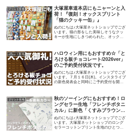
スイ)』。そのラインナップは、以下の特
集ページよりご覧いただけます。＼
大塚屋車道本店にもニャーンと入
プリント生地
mingswi
荷！『復刻！オックスプリント
「猫のクッキー缶」』
ぬのにちは♪大塚屋ネットショップでござ
います。猫の形をした美味しそうなクッ
キーが生地にしきつめられた、オックス
プリント・猫のクッキー缶。復刻生産の
夢が叶いまして、ご覧の６色がそろいま
した。ご予約をくださっていましたお客
ハロウィン用にもおすすめ☆「と
プリント生地
様への発送が完了し、現
ろける板チョコレート/2026ver」
のご予約受付状況です。
ぬのにちは♪大塚屋ネットショップでござ
います。７月１６日(木)。インスタライブ
の新色発表会と同時にご予約受付を開始
いたしました、オックスプリント生地
「とろける板チョコレート」2026バージ
ョン。「復刻カラー３色」と「新色３
秋のソーイングにもおすすめ！ロ
プリント生地
色」の全６色にて展
ングセラー生地「フレンチボタニ
カル」に新色「くすみブラウン」
が登場！
ぬのにちは♪大塚屋ネットショップでござ
います。大塚屋ネットショップのロング
セラーコットンプリント生地のひとつ
に、「フレンチボタニカル」がございま