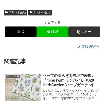
プリント生地
かわいい生地
シェアする
X
LINE
コピー
OTSUKAYA
関連記事
ハーブの安らぎを布地で表現。
プリント生地
『mingswim(ミンスイ)』#020
HerbGarden(ハーブガーデン)
ぬのにちは♪大塚屋ネットショップでござ
います。「ユメを泳ぎ、ユメを形に。」
をテーマに、想像力豊かなプリント生地
をご提案するブランド『mingswim(ミン