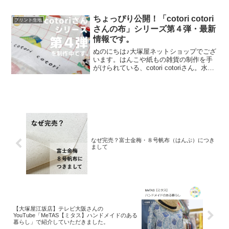
す。昨年の夏に新色として仲間に加わっ
た「ペールピンク」の再販が、この度決
ちょっぴり公開！「cotori cotori
プリント生地
定いたしました。2026
さんの布」シリーズ第４弾・最新
情報です。
ぬのにちは♪大塚屋ネットショップでござ
います。はんこや紙もの雑貨の制作を手
がけられている、cotori cotoriさん。水彩
絵の具や色鉛筆などを用いて制作された
絵を元に、さまざまな可愛いグッズを展
開されています。cotori cotori
なぜ完売？富士金梅・８号帆布（はんぷ）につき
まして
【大塚屋江坂店】テレビ大阪さんの
YouTube「MeTAS【ミタス】ハンドメイドのある
暮らし」で紹介していただきました。