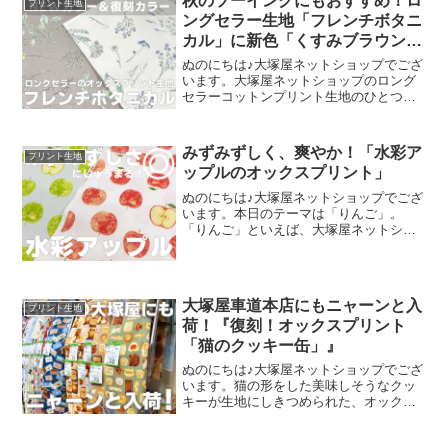
秋のソーイングにもおすすめ！ロ
プリント生地
ングセラー生地「フレンチボタニ
カル」に新色「くすみブラウン」
が登場！
ぬのにちは♪大塚屋ネットショップでござ
います。大塚屋ネットショップのロング
セラーコットンプリント生地のひとつ
に、「フレンチボタニカル」がございま
す。昨年の夏に新色として仲間に加わっ
た「ペールピンク」の再販が、この度決
みずみずしく、爽やか！「水彩ア
プリント生地
定いたしました。2026
ップルのオックスプリント」
ぬのにちは♪大塚屋ネットショップでござ
います。本日のテーマは「りんご」。
「りんご」といえば、大塚屋ネットショ
ップにはさまざまなりんごモチーフの生
地がございます。そして、今回新たに追
加された「りんご」が、「水彩アップル
のオックスプリント」です
大塚屋車道本店にもニャーンと入
プリント生地
荷！『復刻！オックスプリント
「猫のクッキー缶」』
ぬのにちは♪大塚屋ネットショップでござ
います。猫の形をした美味しそうなクッ
キーが生地にしきつめられた、オックス
プリント・猫のクッキー缶。復刻生産の
夢が叶いまして、ご覧の６色がそろいま