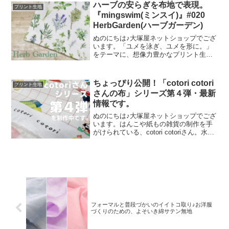
した。ご予約をくださっていましたお客
ハーブの安らぎを布地で表現。
プリント生地
様への発送が完了し、現
『mingswim(ミンスイ)』#020
HerbGarden(ハーブガーデン)
ぬのにちは♪大塚屋ネットショップでござ
います。「ユメを泳ぎ、ユメを形に。」
をテーマに、想像力豊かなプリント生地
をご提案するブランド『mingswim(ミン
スイ)』。そのラインナップは、以下の特
集ページよりご覧いただけます。＼
ちょっぴり公開！「cotori cotori
プリント生地
mingswi
さんの布」シリーズ第４弾・最新
情報です。
ぬのにちは♪大塚屋ネットショップでござ
います。はんこや紙もの雑貨の制作を手
がけられている、cotori cotoriさん。水彩
絵の具や色鉛筆などを用いて制作された
絵を元に、さまざまな可愛いグッズを展
開されています。cotori cotori
フォーマルと普段づかいのイイトコ取り♪お洋服
づくりのための、よそいき綿サテン無地