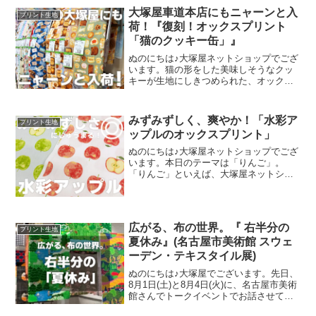
集ページよりご覧いただけます。＼
大塚屋車道本店にもニャーンと入
プリント生地
mingswi
荷！『復刻！オックスプリント
「猫のクッキー缶」』
ぬのにちは♪大塚屋ネットショップでござ
います。猫の形をした美味しそうなクッ
キーが生地にしきつめられた、オックス
プリント・猫のクッキー缶。復刻生産の
夢が叶いまして、ご覧の６色がそろいま
した。ご予約をくださっていましたお客
みずみずしく、爽やか！「水彩ア
プリント生地
様への発送が完了し、現
ップルのオックスプリント」
ぬのにちは♪大塚屋ネットショップでござ
います。本日のテーマは「りんご」。
「りんご」といえば、大塚屋ネットショ
ップにはさまざまなりんごモチーフの生
地がございます。そして、今回新たに追
加された「りんご」が、「水彩アップル
のオックスプリント」です
広がる、布の世界。『 右半分の
プリント生地
夏休み』(名古屋市美術館 スウェ
ーデン・テキスタイル展)
ぬのにちは♪大塚屋でございます。先日、
8月1日(土)と8月4日(火)に、名古屋市美術
館さんでトークイベントでお話させてい
ただきました。ご参加くださったお客さ