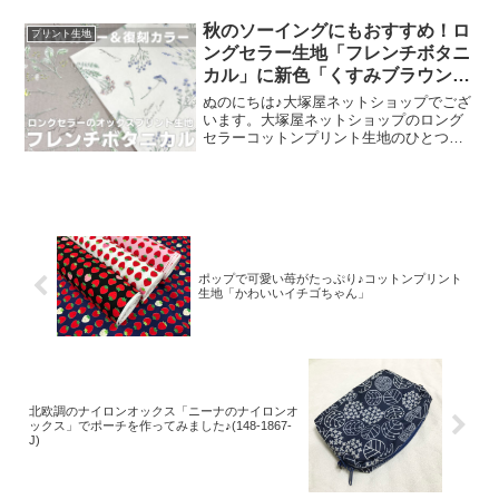
まは延べ246名で、暑い中、たくさんのお
客さまにご来場いただきましたことを御
秋のソーイングにもおすすめ！ロ
プリント生地
礼申し上
ングセラー生地「フレンチボタニ
カル」に新色「くすみブラウン」
が登場！
ぬのにちは♪大塚屋ネットショップでござ
います。大塚屋ネットショップのロング
セラーコットンプリント生地のひとつ
に、「フレンチボタニカル」がございま
す。昨年の夏に新色として仲間に加わっ
た「ペールピンク」の再販が、この度決
定いたしました。2026
ポップで可愛い苺がたっぷり♪コットンプリント
生地「かわいいイチゴちゃん」
北欧調のナイロンオックス「ニーナのナイロンオ
ックス」でポーチを作ってみました♪(148-1867-
J)