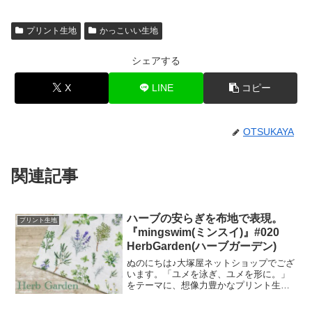
プリント生地
かっこいい生地
シェアする
X
LINE
コピー
OTSUKAYA
関連記事
ハーブの安らぎを布地で表現。
プリント生地
『mingswim(ミンスイ)』#020
HerbGarden(ハーブガーデン)
ぬのにちは♪大塚屋ネットショップでござ
います。「ユメを泳ぎ、ユメを形に。」
をテーマに、想像力豊かなプリント生地
をご提案するブランド『mingswim(ミン
スイ)』。そのラインナップは、以下の特