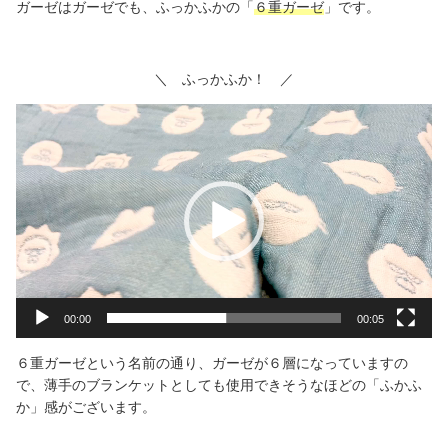
ガーゼはガーゼでも、ふっかふかの「
６重ガーゼ
」です。
＼ ふっかふか！ ／
動
画
プ
レ
ー
ヤ
ー
00:00
00:05
６重ガーゼという名前の通り、ガーゼが６層になっていますの
で、薄手のブランケットとしても使用できそうなほどの「ふかふ
か」感がございます。