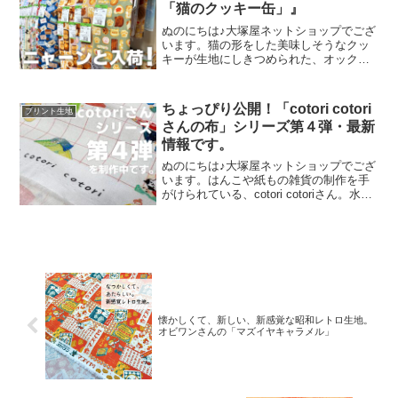
「猫のクッキー缶」』
ぬのにちは♪大塚屋ネットショップでござ
います。猫の形をした美味しそうなクッ
キーが生地にしきつめられた、オックス
プリント・猫のクッキー缶。復刻生産の
夢が叶いまして、ご覧の６色がそろいま
した。ご予約をくださっていましたお客
ちょっぴり公開！「cotori cotori
プリント生地
様への発送が完了し、現
さんの布」シリーズ第４弾・最新
情報です。
ぬのにちは♪大塚屋ネットショップでござ
います。はんこや紙もの雑貨の制作を手
がけられている、cotori cotoriさん。水彩
絵の具や色鉛筆などを用いて制作された
絵を元に、さまざまな可愛いグッズを展
開されています。cotori cotori
懐かしくて、新しい、新感覚な昭和レトロ生地。
オビワンさんの「マズイヤキャラメル」