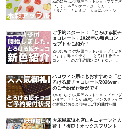
ぬのにちは♪大塚屋ネットショップでござ
います。本日のテーマは「りんご」。
「りんご」といえば、大塚屋ネットショ
ップにはさまざまなりんごモチーフの生
地がございます。そして、今回新たに追
加された「りんご」が、「水彩アップル
のオックスプリント」です
ご予約スタート！「とろける板チ
プリント生地
ョコレート」2026年の新色コン
セプトをご紹介！
ぬのにちは♪大塚屋ネットショップでござ
います。昨日の夕方、「とろける板チョ
コレート」のご予約開始にともない、イ
ンスタライブで新色発表会を行いまし
た。その様子は、以下よりご覧いただけ
ます。およそ30分程度です。この投稿を
ハロウィン用にもおすすめ☆「と
プリント生地
Instagramで見
ろける板チョコレート/2026ver」
のご予約受付状況です。
ぬのにちは♪大塚屋ネットショップでござ
います。７月１６日(木)。インスタライブ
の新色発表会と同時にご予約受付を開始
いたしました、オックスプリント生地
「とろける板チョコレート」2026バージ
ョン。「復刻カラー３色」と「新色３
大塚屋車道本店にもニャーンと入
プリント生地
色」の全６色にて展
荷！『復刻！オックスプリント