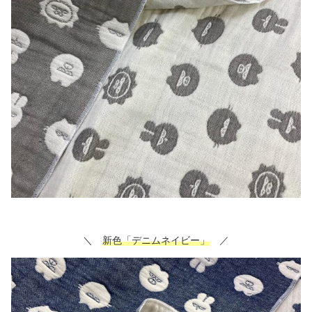
＼
新色「デニムネイビー」
／