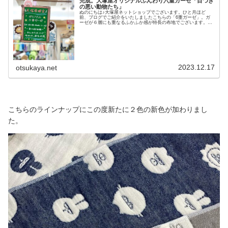
完成。大塚屋オリジナルふんわり六重ガーゼ「目つき
の悪い動物たち」
ぬのにちは♪大塚屋ネットショップでございます。ひと月ほど
前、ブログでご紹介をいたしましたこちらの「6重ガーゼ」。ガ
ーゼが６層にも重なるふかふか感が特長の布地でございます。こ
の布地が、いよいよ完成いたしました。今回入荷したのは、全３
色。＼ ピンク ／＼ ブルー ／＼ ビスコッティ ／ちょっ
ぴり目つきがするどい動物たちと、ふわふわのガーゼ生地は、相
性がぴったり。3色そろえたくなっちゃうほど、どの色もすてき
です♡ひと足先に入荷した大阪の江坂店では、さっそく作品見本
を作って飾りましたこちらの商品は大塚屋限定デザインのため、
「なにこれ、見たことない！可愛い！」と言われること間違いな
しです現在ではすでに全
2023.12.17
otsukaya.net
こちらのラインナップにこの度新たに２色の新色が加わりまし
た。