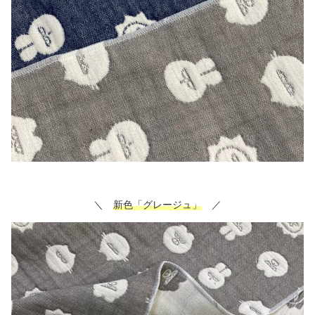
＼
新色「グレージュ」
／