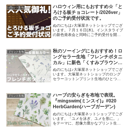
ハロウィン用にもおすすめ☆「と
プリント生地
ろける板チョコレート/2026ver」
のご予約受付状況です。
ぬのにちは♪大塚屋ネットショップでござ
います。７月１６日(木)。インスタライブ
の新色発表会と同時にご予約受付を開始
いたしました、オックスプリント生地
「とろける板チョコレート」2026バージ
ョン。「復刻カラー３色」と「新色３
秋のソーイングにもおすすめ！ロ
プリント生地
色」の全６色にて展
ングセラー生地「フレンチボタニ
カル」に新色「くすみブラウン」
が登場！
ぬのにちは♪大塚屋ネットショップでござ
います。大塚屋ネットショップのロング
セラーコットンプリント生地のひとつ
に、「フレンチボタニカル」がございま
す。昨年の夏に新色として仲間に加わっ
た「ペールピンク」の再販が、この度決
ハーブの安らぎを布地で表現。
プリント生地
定いたしました。2026
『mingswim(ミンスイ)』#020
HerbGarden(ハーブガーデン)
ぬのにちは♪大塚屋ネットショップでござ
います。「ユメを泳ぎ、ユメを形に。」
をテーマに、想像力豊かなプリント生地
をご提案するブランド『mingswim(ミン