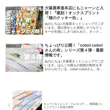
スイ)』。そのラインナップは、以下の特
集ページよりご覧いただけます。＼
大塚屋車道本店にもニャーンと入
プリント生地
mingswi
荷！『復刻！オックスプリント
「猫のクッキー缶」』
ぬのにちは♪大塚屋ネットショップでござ
います。猫の形をした美味しそうなクッ
キーが生地にしきつめられた、オックス
プリント・猫のクッキー缶。復刻生産の
夢が叶いまして、ご覧の６色がそろいま
した。ご予約をくださっていましたお客
ちょっぴり公開！「cotori cotori
プリント生地
様への発送が完了し、現
さんの布」シリーズ第４弾・最新
情報です。
ぬのにちは♪大塚屋ネットショップでござ
います。はんこや紙もの雑貨の制作を手
がけられている、cotori cotoriさん。水彩
絵の具や色鉛筆などを用いて制作された
絵を元に、さまざまな可愛いグッズを展
開されています。cotori cotori
キュートなトレンド「バレエコア」。韓国風コッ
トンプリント生地３部作。