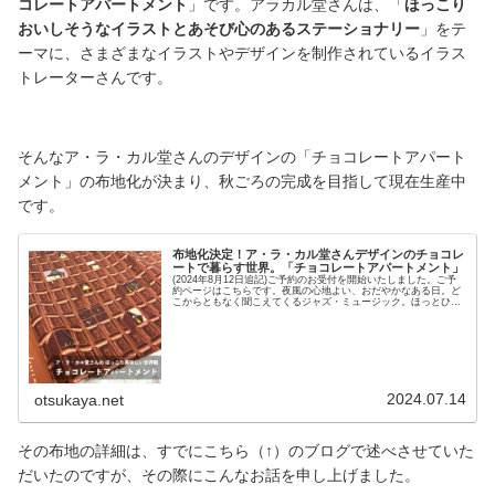
コレートアパートメント
」です。アラカル堂さんは、「
ほっこり
おいしそうなイラストとあそび心のあるステーショナリー
」をテ
ーマに、さまざまなイラストやデザインを制作されているイラス
トレーターさんです。
そんなア・ラ・カル堂さんのデザインの「チョコレートアパート
メント」の布地化が決まり、秋ごろの完成を目指して現在生産中
です。
布地化決定！ア・ラ・カル堂さんデザインのチョコレ
ートで暮らす世界。「チョコレートアパートメント」
(2024年8月12日追記)ご予約のお受付を開始いたしました。ご予
約ページはこちらです。夜風の心地よい、おだやかなある日。ど
こからともなく聞こえてくるジャズ・ミュージック。ほっとひと
息、夜のティータイム。そこは、それぞれの優しい暮らしが広が
る世界「チョコレートアパートメント」。ぬのにちは♪大塚屋ネ
ットショップでございます。本日のブログは「アートと布地と手
作りの力で世界を楽しく面白く。」をテーマに掲げる「大塚屋ク
リエイタープロジェクト」チームから、新企画のお知らせです。
（大塚屋クリエイタープロジェクトにつきましてはこちらのブロ
グをご覧ください）――冒頭で、ご覧いただきました、とっても
可愛い布地。
2024.07.14
otsukaya.net
その布地の詳細は、すでにこちら（↑）のブログで述べさせていた
だいたのですが、その際にこんなお話を申し上げました。