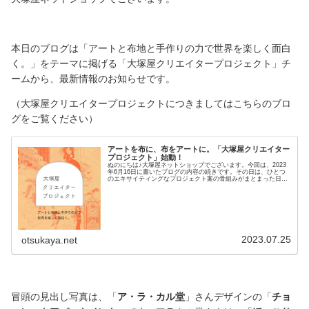
本日のブログは「アートと布地と手作りの力で世界を楽しく面白
く。」をテーマに掲げる「大塚屋クリエイタープロジェクト」チ
ームから、最新情報のお知らせです。
（大塚屋クリエイタープロジェクトにつきましてはこちらのブロ
グをご覧ください）
アートを布に、布をアートに。「大塚屋クリエイター
プロジェクト」始動！
ぬのにちは♪大塚屋ネットショップでございます。今回は、2023
年6月16日に書いたブログの内容の続きです。その日は、ひとつ
のエキサイティングなプロジェクト案の骨組みがまとまった日で
した。そのプロジェクトというのが、こちらです。＼ 「大塚屋
クリエイタープロジェクト」 ／――布地に限らず、世の中には
さまざまなアートがございます。絵画であったり、イラストであ
ったり、デザインであったり、造形であったり…挙げていけばき
りがないほど多種多様な世界が広がっています。そんな中で、大
塚屋として、このような想いが沸き上がりました。「アートと布
地を融合することで、アート界もソーイング界も、より大きく広
げたい」アート
2023.07.25
otsukaya.net
冒頭の見出し写真は、「
ア・ラ・カル堂
」さんデザインの「
チョ