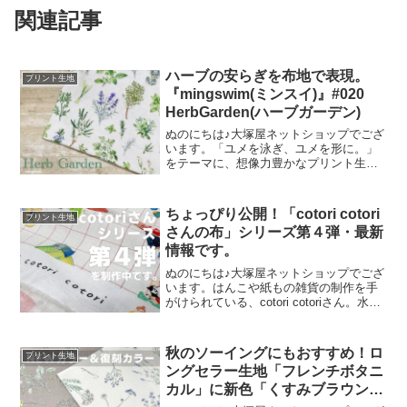
関連記事
ハーブの安らぎを布地で表現。
プリント生地
『mingswim(ミンスイ)』#020
HerbGarden(ハーブガーデン)
ぬのにちは♪大塚屋ネットショップでござ
います。「ユメを泳ぎ、ユメを形に。」
をテーマに、想像力豊かなプリント生地
をご提案するブランド『mingswim(ミン
スイ)』。そのラインナップは、以下の特
集ページよりご覧いただけます。＼
ちょっぴり公開！「cotori cotori
プリント生地
mingswi
さんの布」シリーズ第４弾・最新
情報です。
ぬのにちは♪大塚屋ネットショップでござ
います。はんこや紙もの雑貨の制作を手
がけられている、cotori cotoriさん。水彩
絵の具や色鉛筆などを用いて制作された
絵を元に、さまざまな可愛いグッズを展
開されています。cotori cotori
秋のソーイングにもおすすめ！ロ
プリント生地
ングセラー生地「フレンチボタニ
カル」に新色「くすみブラウン」