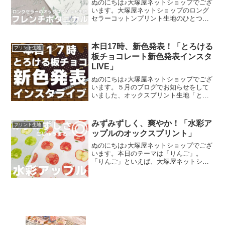
が登場！
ぬのにちは♪大塚屋ネットショップでござ
います。大塚屋ネットショップのロング
セラーコットンプリント生地のひとつ
に、「フレンチボタニカル」がございま
す。昨年の夏に新色として仲間に加わっ
た「ペールピンク」の再販が、この度決
本日17時、新色発表！「とろける
プリント生地
定いたしました。2026
板チョコレート新色発表インスタ
LIVE」
ぬのにちは♪大塚屋ネットショップでござ
います。５月のブログでお知らせをして
いました、オックスプリント生地「とろ
ける板チョコレート」の再販計画。生産
予定が確定いたしまして、まもなくご予
約開始可能な段取りが整いました。再販
みずみずしく、爽やか！「水彩ア
プリント生地
決定を記念いたしまして
ップルのオックスプリント」
ぬのにちは♪大塚屋ネットショップでござ
います。本日のテーマは「りんご」。
「りんご」といえば、大塚屋ネットショ
ップにはさまざまなりんごモチーフの生
地がございます。そして、今回新たに追
加された「りんご」が、「水彩アップル
のオックスプリント」です