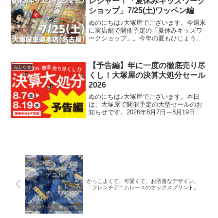
レジャー！「夏休みキッズワーク
ショップ」7/25(土)ワッペン編
ぬのにちは♪大塚屋でございます。今週末
に実店舗で開催予定の「夏休みキッズワ
ークショップ」。今年の夏もひじょうに
暑さがきびしくなっておりますが、涼し
い店内でコスパよくお楽しみいただけ
る、２日間限定のイベントです。その内
【予告編】年に一度の徹底売り尽
おしらせ
容は各店ごとに異なります
くし！大塚屋の決算大処分セール
2026
ぬのにちは♪大塚屋でございます。本日
は、大塚屋で開催予定の大型セールのお
知らせです。2026年8月7日～8月19日ま
での期間中、大塚屋車道本店・江坂店・
岐阜店にて「決算大処分セール」を開催
いたします。（開催前日の8月6日(木)は定
休日です）
かっこよくて、可愛くて、お洒落なデザイン。
「フレンチデニムレースのオックスプリント」