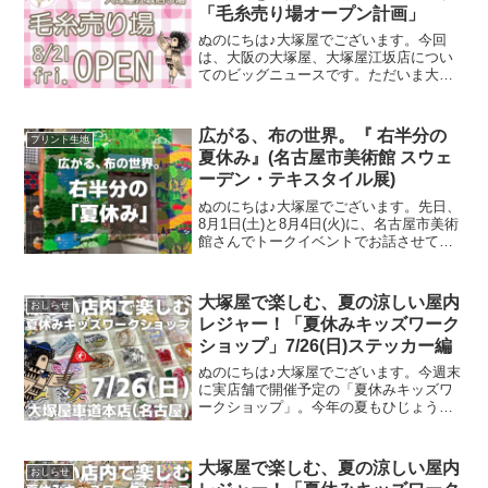
「毛糸売り場オープン計画」
ぬのにちは♪大塚屋でございます。今回
は、大阪の大塚屋、大塚屋江坂店につい
てのビッグニュースです。ただいま大塚
屋江坂店では、毛糸売り場の新設に向け
て着々と準備を進めています。前々から
江坂店での毛糸のお取り扱いのリクエス
広がる、布の世界。『 右半分の
プリント生地
トを多数お寄せいただいて
夏休み』(名古屋市美術館 スウェ
ーデン・テキスタイル展)
ぬのにちは♪大塚屋でございます。先日、
8月1日(土)と8月4日(火)に、名古屋市美術
館さんでトークイベントでお話させてい
ただきました。ご参加くださったお客さ
まは延べ246名で、暑い中、たくさんのお
客さまにご来場いただきましたことを御
大塚屋で楽しむ、夏の涼しい屋内
おしらせ
礼申し上
レジャー！「夏休みキッズワーク
ショップ」7/26(日)ステッカー編
ぬのにちは♪大塚屋でございます。今週末
に実店舗で開催予定の「夏休みキッズワ
ークショップ」。今年の夏もひじょうに
暑さがきびしくなっておりますが、涼し
い店内でコスパよくお楽しみいただけ
る、２日間限定のイベントです。その内
大塚屋で楽しむ、夏の涼しい屋内
おしらせ
容は各店ごとに異なります