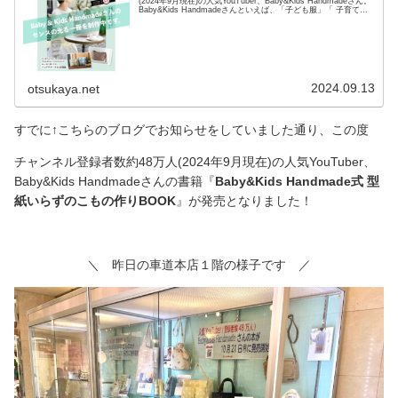
(2024年9月現在)の人気YouTuber、Baby&Kids Handmadeさん。
Baby&Kids Handmadeさんといえば、「子ども服」「 子育てに
役立つアイテム」「巾着」「ポーチ」「バッグ」などの布小物の
作り方をYouTubeで配信され続けていまして、大塚屋では今年
Baby&Kids Handmadeさん監修の別注リバティタナローンプリン
トも発売しています。（くわしくはこちらです）そして、この度
リバティプリントに続く大ニュースとして、ブティック社さんか
ら「Baby&Kids Handmadeさんのソーイング本」が発売さ
2024.09.13
otsukaya.net
すでに↑こちらのブログでお知らせをしていました通り、この度
チャンネル登録者数約48万人(2024年9月現在)の人気YouTuber、
Baby&Kids Handmadeさんの書籍『
Baby&Kids Handmade式 型
紙いらずのこもの作りBOOK
』が発売となりました！
＼ 昨日の車道本店１階の様子です ／