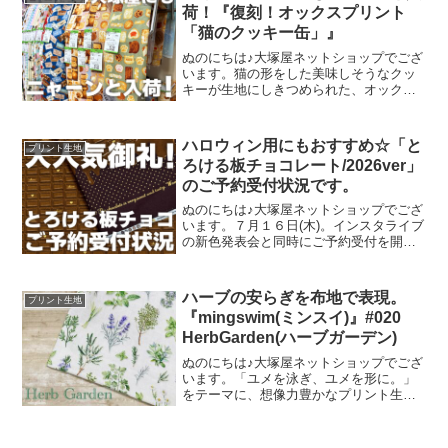
荷！『復刻！オックスプリント
「猫のクッキー缶」』
ぬのにちは♪大塚屋ネットショップでござ
います。猫の形をした美味しそうなクッ
キーが生地にしきつめられた、オックス
プリント・猫のクッキー缶。復刻生産の
夢が叶いまして、ご覧の６色がそろいま
した。ご予約をくださっていましたお客
ハロウィン用にもおすすめ☆「と
プリント生地
様への発送が完了し、現
ろける板チョコレート/2026ver」
のご予約受付状況です。
ぬのにちは♪大塚屋ネットショップでござ
います。７月１６日(木)。インスタライブ
の新色発表会と同時にご予約受付を開始
いたしました、オックスプリント生地
「とろける板チョコレート」2026バージ
ョン。「復刻カラー３色」と「新色３
ハーブの安らぎを布地で表現。
プリント生地
色」の全６色にて展
『mingswim(ミンスイ)』#020
HerbGarden(ハーブガーデン)
ぬのにちは♪大塚屋ネットショップでござ
います。「ユメを泳ぎ、ユメを形に。」
をテーマに、想像力豊かなプリント生地
をご提案するブランド『mingswim(ミン
スイ)』。そのラインナップは、以下の特
集ページよりご覧いただけます。＼