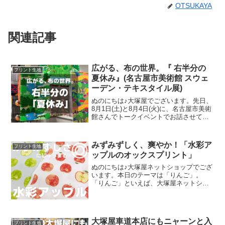
OTSUKAYA
関連記事
広がる、布の世界。『 右半分の
プリント生地
夏休み』(名古屋市美術館 スウェ
ーデン・テキスタイル展)
ぬのにちは♪大塚屋でございます。先日、
8月1日(土)と8月4日(火)に、名古屋市美術
館さんでトークイベントでお話させてい
ただきました。ご参加くださったお客さ
まは延べ246名で、暑い中、たくさんのお
客さまにご来場いただきましたことを御
みずみずしく、爽やか！「水彩ア
プリント生地
礼申し上
ップルのオックスプリント」
ぬのにちは♪大塚屋ネットショップでござ
います。本日のテーマは「りんご」。
「りんご」といえば、大塚屋ネットショ
ップにはさまざまなりんごモチーフの生
地がございます。そして、今回新たに追
加された「りんご」が、「水彩アップル
のオックスプリント」です
大塚屋車道本店にもニャーンと入
プリント生地