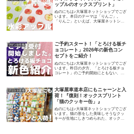
ップルのオックスプリント」
ぬのにちは♪大塚屋ネットショップでござ
います。本日のテーマは「りんご」。
「りんご」といえば、大塚屋ネットショ
ップにはさまざまなりんごモチーフの生
地がございます。そして、今回新たに追
加された「りんご」が、「水彩アップル
のオックスプリント」です
ご予約スタート！「とろける板チ
プリント生地
ョコレート」2026年の新色コン
セプトをご紹介！
ぬのにちは♪大塚屋ネットショップでござ
います。昨日の夕方、「とろける板チョ
コレート」のご予約開始にともない、イ
ンスタライブで新色発表会を行いまし
た。その様子は、以下よりご覧いただけ
ます。およそ30分程度です。この投稿を
大塚屋車道本店にもニャーンと入
プリント生地
Instagramで見
荷！『復刻！オックスプリント
「猫のクッキー缶」』
ぬのにちは♪大塚屋ネットショップでござ
います。猫の形をした美味しそうなクッ
キーが生地にしきつめられた、オックス
プリント・猫のクッキー缶。復刻生産の
夢が叶いまして、ご覧の６色がそろいま
した。ご予約をくださっていましたお客