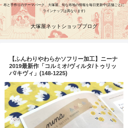
布と手作りのテーマパーク、大塚屋。旬な布地の情報を毎日更新中(店舗ごとに
ラインナップは異なります)
大塚屋ネットショップブログ
【ふんわりやわらかソフリー加工】ニーナ
2019最新作「コルミオ/ヴィルタ/トゥリッ
パ/キヴィ」(148-1225)