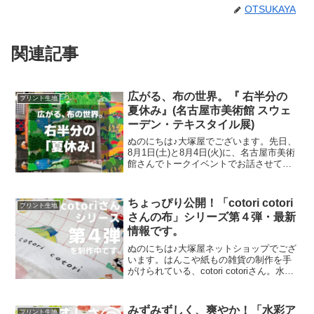
OTSUKAYA
関連記事
広がる、布の世界。『 右半分の
プリント生地
夏休み』(名古屋市美術館 スウェ
ーデン・テキスタイル展)
ぬのにちは♪大塚屋でございます。先日、
8月1日(土)と8月4日(火)に、名古屋市美術
館さんでトークイベントでお話させてい
ただきました。ご参加くださったお客さ
まは延べ246名で、暑い中、たくさんのお
客さまにご来場いただきましたことを御
ちょっぴり公開！「cotori cotori
プリント生地
礼申し上
さんの布」シリーズ第４弾・最新
情報です。
ぬのにちは♪大塚屋ネットショップでござ
います。はんこや紙もの雑貨の制作を手
がけられている、cotori cotoriさん。水彩
絵の具や色鉛筆などを用いて制作された
絵を元に、さまざまな可愛いグッズを展
開されています。cotori cotori
みずみずしく、爽やか！「水彩ア
プリント生地