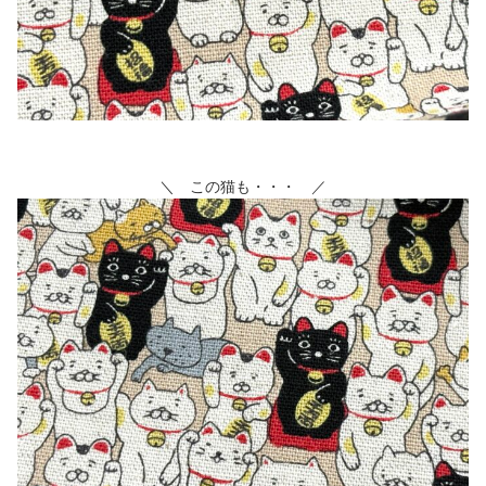
＼ この猫も・・・ ／