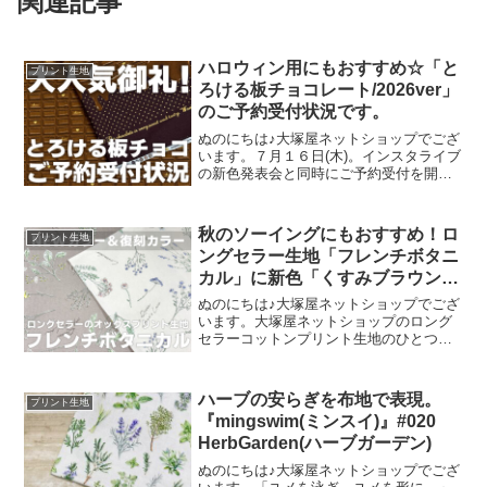
関連記事
ハロウィン用にもおすすめ☆「と
プリント生地
ろける板チョコレート/2026ver」
のご予約受付状況です。
ぬのにちは♪大塚屋ネットショップでござ
います。７月１６日(木)。インスタライブ
の新色発表会と同時にご予約受付を開始
いたしました、オックスプリント生地
「とろける板チョコレート」2026バージ
ョン。「復刻カラー３色」と「新色３
秋のソーイングにもおすすめ！ロ
プリント生地
色」の全６色にて展
ングセラー生地「フレンチボタニ
カル」に新色「くすみブラウン」
が登場！
ぬのにちは♪大塚屋ネットショップでござ
います。大塚屋ネットショップのロング
セラーコットンプリント生地のひとつ
に、「フレンチボタニカル」がございま
す。昨年の夏に新色として仲間に加わっ
た「ペールピンク」の再販が、この度決
ハーブの安らぎを布地で表現。
プリント生地
定いたしました。2026
『mingswim(ミンスイ)』#020
HerbGarden(ハーブガーデン)
ぬのにちは♪大塚屋ネットショップでござ