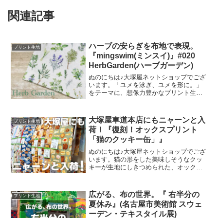
関連記事
ハーブの安らぎを布地で表現。
プリント生地
『mingswim(ミンスイ)』#020
HerbGarden(ハーブガーデン)
ぬのにちは♪大塚屋ネットショップでござ
います。「ユメを泳ぎ、ユメを形に。」
をテーマに、想像力豊かなプリント生地
をご提案するブランド『mingswim(ミン
スイ)』。そのラインナップは、以下の特
集ページよりご覧いただけます。＼
大塚屋車道本店にもニャーンと入
プリント生地
mingswi
荷！『復刻！オックスプリント
「猫のクッキー缶」』
ぬのにちは♪大塚屋ネットショップでござ
います。猫の形をした美味しそうなクッ
キーが生地にしきつめられた、オックス
プリント・猫のクッキー缶。復刻生産の
夢が叶いまして、ご覧の６色がそろいま
した。ご予約をくださっていましたお客
広がる、布の世界。『 右半分の
プリント生地
様への発送が完了し、現
夏休み』(名古屋市美術館 スウェ
ーデン・テキスタイル展)