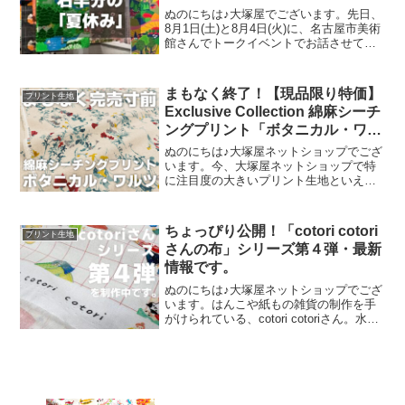
ぬのにちは♪大塚屋でございます。先日、
8月1日(土)と8月4日(火)に、名古屋市美術
館さんでトークイベントでお話させてい
ただきました。ご参加くださったお客さ
まは延べ246名で、暑い中、たくさんのお
客さまにご来場いただきましたことを御
まもなく終了！【現品限り特価】
プリント生地
礼申し上
Exclusive Collection 綿麻シーチ
ングプリント「ボタニカル・ワル
ツ」
ぬのにちは♪大塚屋ネットショップでござ
います。今、大塚屋ネットショップで特
に注目度の大きいプリント生地といえ
ば、「ボタニカル・ワルツ」抜きには語
れません。麻55% 綿45%のコットンリネ
ン生地に、エンジェルソフト加工という
ちょっぴり公開！「cotori cotori
プリント生地
特別な加工を施し、
さんの布」シリーズ第４弾・最新
情報です。
ぬのにちは♪大塚屋ネットショップでござ
います。はんこや紙もの雑貨の制作を手
がけられている、cotori cotoriさん。水彩
絵の具や色鉛筆などを用いて制作された
絵を元に、さまざまな可愛いグッズを展
開されています。cotori cotori