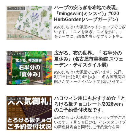
夢が叶いまして、ご覧の６色がそろいま
した。ご予約をくださっていましたお客
ハーブの安らぎを布地で表現。
プリント生地
様への発送が完了し、現
『mingswim(ミンスイ)』#020
HerbGarden(ハーブガーデン)
ぬのにちは♪大塚屋ネットショップでござ
います。「ユメを泳ぎ、ユメを形に。」
をテーマに、想像力豊かなプリント生地
をご提案するブランド『mingswim(ミン
スイ)』。そのラインナップは、以下の特
集ページよりご覧いただけます。＼
広がる、布の世界。『 右半分の
プリント生地
mingswi
夏休み』(名古屋市美術館 スウェ
ーデン・テキスタイル展)
ぬのにちは♪大塚屋でございます。先日、
8月1日(土)と8月4日(火)に、名古屋市美術
館さんでトークイベントでお話させてい
ただきました。ご参加くださったお客さ
まは延べ246名で、暑い中、たくさんのお
客さまにご来場いただきましたことを御
ハロウィン用にもおすすめ☆「と
プリント生地
礼申し上
ろける板チョコレート/2026ver」
のご予約受付状況です。
ぬのにちは♪大塚屋ネットショップでござ
います。７月１６日(木)。インスタライブ
の新色発表会と同時にご予約受付を開始
いたしました、オックスプリント生地