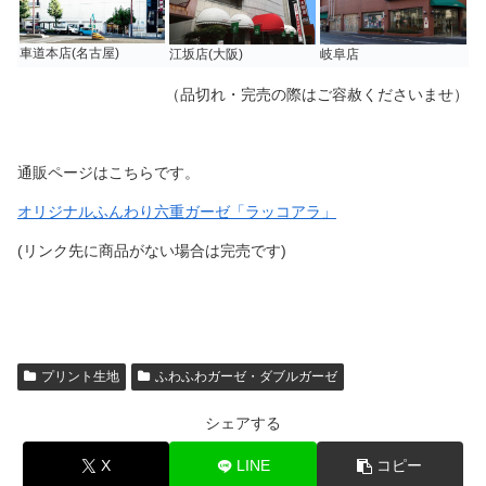
車道本店(名古屋)
江坂店(大阪)
岐阜店
（品切れ・完売の際はご容赦くださいませ）
通販ページはこちらです。
オリジナルふんわり六重ガーゼ「ラッコアラ」
(リンク先に商品がない場合は完売です)
プリント生地
ふわふわガーゼ・ダブルガーゼ
シェアする
X
LINE
コピー