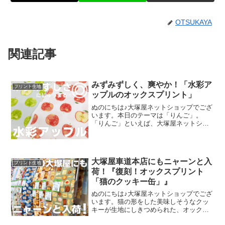
OTSUKAYA
関連記事
みずみずしく、爽やか！「水彩ア
プリント生地
ップルのオックスプリント」
ぬのにちは♪大塚屋ネットショップでござ
います。本日のテーマは「りんご」。
「りんご」といえば、大塚屋ネットショ
ップにはさまざまなりんごモチーフの生
地がございます。そして、今回新たに追
加された「りんご」が、「水彩アップル
のオックスプリント」です
大塚屋車道本店にもニャーンと入
プリント生地
荷！『復刻！オックスプリント
「猫のクッキー缶」』
ぬのにちは♪大塚屋ネットショップでござ
います。猫の形をした美味しそうなクッ
キーが生地にしきつめられた、オックス
プリント・猫のクッキー缶。復刻生産の