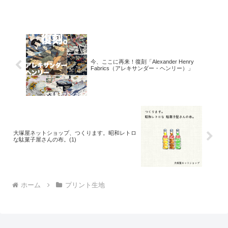
「とろける板チョコレート」2026バージ
ョン。「復刻カラー３色」と「新色３
色」の全６色にて展
今、ここに再来！復刻「Alexander Henry
Fabrics（アレキサンダー・ヘンリー）」
大塚屋ネットショップ、つくります。昭和レトロ
な駄菓子屋さんの布。(1)
ホーム
プリント生地