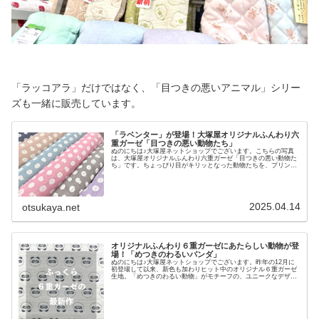
「ラッコアラ」だけではなく、「目つきの悪いアニマル」シリー
ズも一緒に販売しています。
「ラベンター」が登場！大塚屋オリジナルふんわり六
重ガーゼ「目つきの悪い動物たち」
ぬのにちは♪大塚屋ネットショップでございます。こちらの写真
は、大塚屋オリジナルふんわり六重ガーゼ「目つきの悪い動物た
ち」です。ちょっぴり目がキリッとなった動物たちを、プリント
ではなくジャガードで表現しています。 「ガーゼハンカチ」など
の身の回りのアイテムにおすすめのほか、「スタイ」「ペット
服」などにも使いやすいふわふわ素材です。そして、店頭でも通
販でも好評につきまして、新たに「ラベンダー」を生産いたしま
した３色で開始したこの布も、今では豪華６色となりました。ぜ
2025.04.14
otsukaya.net
ひ、以下のリンクより商品ページをご覧の上、お好みのカラーを
お選びくださいませ♪オリジナルふんわり６重ガーゼ「目つきの
悪い動物たち」（リン
オリジナルふんわり６重ガーゼにあたらしい動物が登
場！「めつきのわるいパンダ」
ぬのにちは♪大塚屋ネットショップでございます。昨年の12月に
初登場して以来、新色も加わりヒット中のオリジナル６重ガーゼ
生地。「めつきのわるい動物」がモチーフの、ユニークなデザイ
ンです。そしてこの度、この「めつきのわるいシリーズ」に新し
い動物が加わりました。そのモチーフは・・・＼ パンダ！ ／
パンダらしく、白と黒の糸を組み合わせて制作しました。同じパ
ンダかと思ったら、少しずつ表情に変化があります「めつきのわ
るい動物」シリーズも、「めつきのわるいパンダ」も、ぜひ併せ