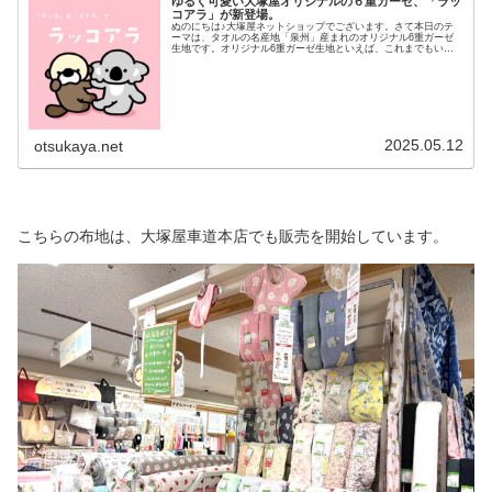
ゆるく可愛い大塚屋オリジナルの６重ガーゼ、「ラッ
コアラ」が新登場。
ぬのにちは♪大塚屋ネットショップでございます。さて本日のテ
ーマは、タオルの名産地「泉州」産まれのオリジナル6重ガーゼ
生地です。オリジナル6重ガーゼ生地といえば、これまでもいく
つかご提案をしてまいりました。例えばこんなアイテムです。そ
して、今回、気合い充分にラインナップに加わったデザインがこ
ちらです。ラッコとコアラで「ラッコアラ」しりとりのように続
いていくキャッチ―な名前「ラッコアラ」。可愛くて愛嬌いっぱ
いなラッコとコアラが、ふかふかの６重ガーゼで暮らしていま
す。＼ こんなPOPも作ってみました♡ ／カラーバリエーショ
ンは、全２色です。＼ ビスコッティ ／＼ リーフグリーン
／カラー面と生成面の
2025.05.12
otsukaya.net
こちらの布地は、大塚屋車道本店でも販売を開始しています。