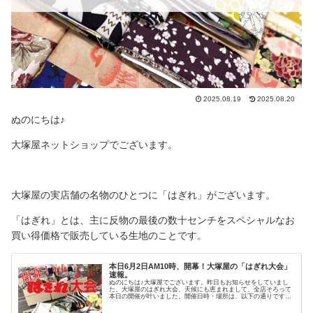
2025.08.19
2025.08.20
ぬのにちは♪
大塚屋ネットショップでございます。
大塚屋の実店舗の名物のひとつに「はぎれ」がございます。
「はぎれ」とは、主に反物の最後の数十センチをスペシャルなお
買い得価格で販売している生地のことです。
本日6月2日AM10時、開幕！大塚屋の「はぎれ大会」
速報。
ぬのにちは♪大塚屋でございます。昨日もお知らせをしていまし
た、大塚屋のはぎれ大会。天候にも恵まれまして、全店そろって
本日の開催が叶いました。開催日時・場所は、以下の通りです。
■開催日時 開催期間：2025年6月2日(月)(車道本店は雨天時延期)
開催時間：10:00～15:00 (店舗自体は18:30まで営業)■開催場所