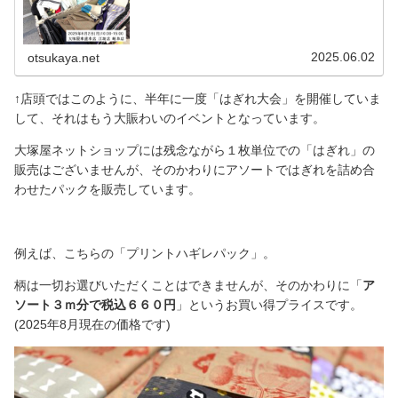
車道本店(名古屋) ウォーグ学園東側特設会場 江坂店(大阪) ４
階特設会場にて開催 岐阜店(岐阜) １階特設会場にて開催「はぎ
れ大会」を迎えた朝（大塚屋車道本店で撮影）車道本店では、今
朝、屋外にて設営を行いました。まさに、「布山(ぬのやま)」と
いっても過言ではないほどの「はぎ
2025.06.02
otsukaya.net
↑店頭ではこのように、半年に一度「はぎれ大会」を開催していま
して、それはもう大賑わいのイベントとなっています。
大塚屋ネットショップには残念ながら１枚単位での「はぎれ」の
販売はございませんが、そのかわりにアソートではぎれを詰め合
わせたパックを販売しています。
例えば、こちらの「プリントハギレパック」。
柄は一切お選びいただくことはできませんが、そのかわりに「
ア
ソート３ｍ分で税込６６０円
」というお買い得プライスです。
(2025年8月現在の価格です)