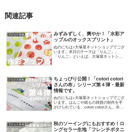
関連記事
みずみずしく、爽やか！「水彩ア
プリント生地
ップルのオックスプリント」
ぬのにちは♪大塚屋ネットショップでござ
います。本日のテーマは「りんご」。
「りんご」といえば、大塚屋ネットショ
ップにはさまざまなりんごモチーフの生
地がございます。そして、今回新たに追
加された「りんご」が、「水彩アップル
のオックスプリント」です
ちょっぴり公開！「cotori cotori
プリント生地
さんの布」シリーズ第４弾・最新
情報です。
ぬのにちは♪大塚屋ネットショップでござ
います。はんこや紙もの雑貨の制作を手
がけられている、cotori cotoriさん。水彩
絵の具や色鉛筆などを用いて制作された
絵を元に、さまざまな可愛いグッズを展
開されています。cotori cotori
秋のソーイングにもおすすめ！ロ
プリント生地
ングセラー生地「フレンチボタニ