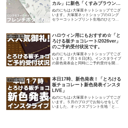
カル」に新色「くすみブラウン」
が登場！
ぬのにちは♪大塚屋ネットショップでござ
います。大塚屋ネットショップのロング
セラーコットンプリント生地のひとつ
に、「フレンチボタニカル」がございま
す。昨年の夏に新色として仲間に加わっ
た「ペールピンク」の再販が、この度決
ハロウィン用にもおすすめ☆「と
プリント生地
定いたしました。2026
ろける板チョコレート/2026ver」
のご予約受付状況です。
ぬのにちは♪大塚屋ネットショップでござ
います。７月１６日(木)。インスタライブ
の新色発表会と同時にご予約受付を開始
いたしました、オックスプリント生地
「とろける板チョコレート」2026バージ
ョン。「復刻カラー３色」と「新色３
本日17時、新色発表！「とろける
プリント生地
色」の全６色にて展
板チョコレート新色発表インスタ
LIVE」
ぬのにちは♪大塚屋ネットショップでござ
います。５月のブログでお知らせをして
いました、オックスプリント生地「とろ
ける板チョコレート」の再販計画。生産
予定が確定いたしまして、まもなくご予
約開始可能な段取りが整いました。再販
決定を記念いたしまして