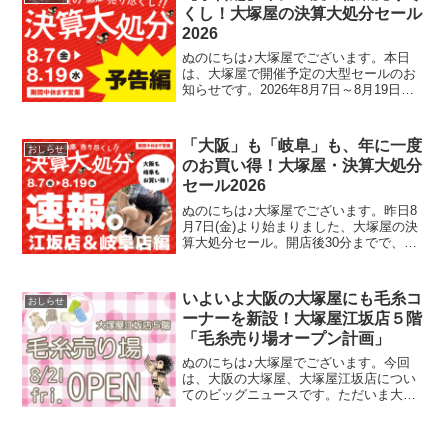
容は各店ごとに異なります
くし！大塚屋の決算大処分セール
2026
ぬのにちは♪大塚屋でございます。本日
は、大塚屋で開催予定の大型セールのお
知らせです。2026年8月7日～8月19日ま
での期間中、大塚屋車道本店・江坂店・
岐阜店にて「決算大処分セール」を開催
いたします。（開催前日の8月6日(木)は定
「大阪」も「岐阜」も、年に一度
おしらせ
休日です）
のお買い得！大塚屋・決算大処分
セール2026
ぬのにちは♪大塚屋でございます。昨日8
月7日(金)より始まりました、大塚屋の決
算大処分セール。開店後30分までで、初
日に用意をしておりました手配りチラシ
200枚を早々に配り終えるほど、朝から多
くのお客様にご来店いただいています。
いよいよ大阪の大塚屋にも毛糸コ
おしらせ
ありがとうご
ーナーを新設！大塚屋江坂店５階
「毛糸売り場オープン計画」
ぬのにちは♪大塚屋でございます。今回
は、大阪の大塚屋、大塚屋江坂店につい
てのビッグニュースです。ただいま大塚
屋江坂店では、毛糸売り場の新設に向け
て着々と準備を進めています。前々から
江坂店での毛糸のお取り扱いのリクエス