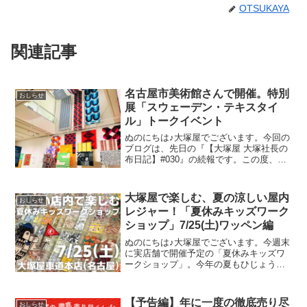
OTSUKAYA
関連記事
名古屋市美術館さんで開催。特別
おしらせ
展「スウェーデン・テキスタイ
ル」トークイベント
ぬのにちは♪大塚屋でございます。今回の
ブログは、先日の『【大塚屋 大塚社長の
布日記】#030』の続報です。この度、名
古屋市美術館さんのサイトにて、正式に
イベント内容の発表がございました。そ
のタイトルは、特別展「スウェーデン・
大塚屋で楽しむ、夏の涼しい屋内
おしらせ
テキスタイル 暮
レジャー！「夏休みキッズワーク
ショップ」7/25(土)ワッペン編
ぬのにちは♪大塚屋でございます。今週末
に実店舗で開催予定の「夏休みキッズワ
ークショップ」。今年の夏もひじょうに
暑さがきびしくなっておりますが、涼し
い店内でコスパよくお楽しみいただけ
る、２日間限定のイベントです。その内
【予告編】年に一度の徹底売り尽
おしらせ